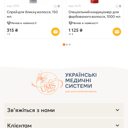
код 2533
код 2475
0
0
Спрей для блиску волосся, 150
Спеціальний кондиціонер для
мл
фарбованого волосся, 1000 мл
Немає в наявності
Немає в наявності
315 ₴
1 125 ₴
7 $
25 $
Переглянуті товари
код 2538
0
Гель для укладання ультра
сильної фіксації, 150 мл