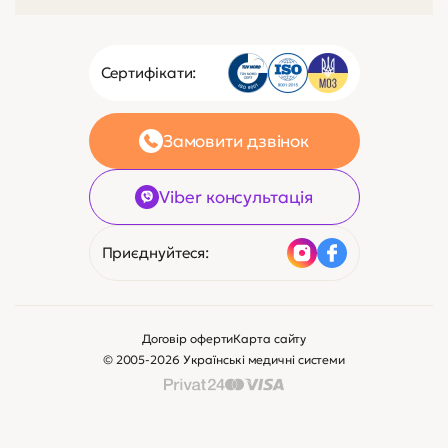
Немає в наявності
180 ₴
4 $
Зв’яжіться з нами
Клієнтам