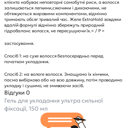
клієнта набуває неповторні самобутні риси, а волосся
залишаються легкими,сяючими і дихаючими, не
обтяжуються жировими компонентами, відмінно
тримають обсяг тривалий час. Желе ExtraHold завдяки
вдалій формулі відмінно збережуть природний
гідробаланс волосся, не пересушуючи їх.< / P >
застосування.
Спосіб 1: на сухе волосся безпосередньо перед
початком укладання.
Спосіб 2: на вологе волосся. Змащуємо їх кінчики,
пасма вибірково або на всю довжину, потім проводимо
укладку і сушимо, не змиваючи засіб.
Відгуки 0
Гель для укладання ультра сильної
фіксації, 150 мл