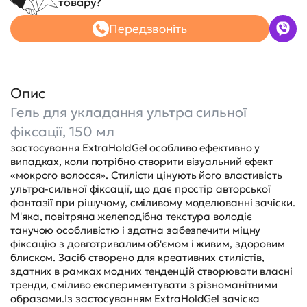
товару?
Передзвоніть
Опис
Гель для укладання ультра сильної
фіксації, 150 мл
застосування ExtraHoldGel особливо ефективно у
випадках, коли потрібно створити візуальний ефект
«мокрого волосся». Стилісти цінують його властивість
ультра-сильної фіксації, що дає простір авторської
фантазії при рішучому, сміливому моделюванні зачіски.
М'яка, повітряна желеподібна текстура володіє
танучою особливістю і здатна забезпечити міцну
фіксацію з довготривалим об'ємом і живим, здоровим
блиском. Засіб створено для креативних стилістів,
здатних в рамках модних тенденцій створювати власні
тренди, сміливо експериментувати з різноманітними
образами.Із застосуванням ExtraHoldGel зачіска