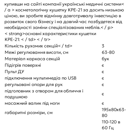
купивши на сайті компанії
українські медичні системи<
/ a > косметологічну кушетку KPE-21 за досить низькою
ціною, ви зробите відмінну довготривалу інвестицію в
розвиток свого бізнесу і на довгий час позбудетеся від
необхідності заміни спеціалізованих меблів.< / p>
< strong>основні характеристики кушетки
KPE-21: < / td> < / tr>
Кількість рухомих секцій< / td>
3
Межі регулювання висоти, см
63-80
Матеріал каркаса секцій
бук
Підігрів поверхні
є
Пульт ДУ
є
підключення мультимедіа по USB
є
регульовані опори для рук
є
підголовник з отвором для обличчя і
є
подушкою
масажний валик під ноги
є
195х80х63-
габаритні розміри, см
80
110-120 в
60 Гц