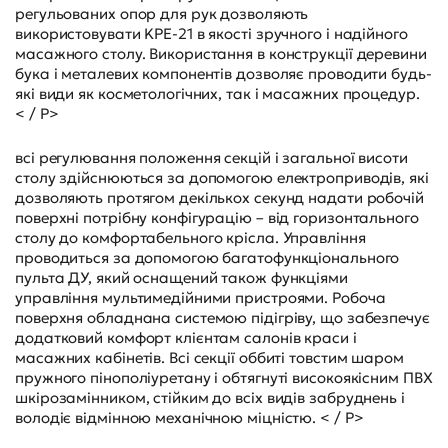
регульованих опор для рук дозволяють
використовувати KPE-21 в якості зручного і надійного
масажного столу. Використання в конструкції деревини
бука і металевих компонентів дозволяє проводити будь-
які види як косметологічних, так і масажних процедур.
< / P>
всі регулювання положення секцій і загальної висоти
столу здійснюються за допомогою електроприводів, які
дозволяють протягом декількох секунд надати робочій
поверхні потрібну конфігурацію – від горизонтального
столу до комфортабельного крісла. Управління
проводиться за допомогою багатофункціонального
пульта ДУ, який оснащений також функціями
управління мультимедійними пристроями. Робоча
поверхня обладнана системою підігріву, що забезпечує
додатковий комфорт клієнтам салонів краси і
масажних кабінетів. Всі секції оббиті товстим шаром
пружного пінополіуретану і обтягнуті високоякісним ПВХ
шкірозамінником, стійким до всіх видів забруднень і
володіє відмінною механічною міцністю. < / P>