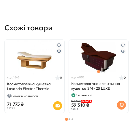
Схожі товари
код 1845
код 4052
0
0
Косметологічна електрична
Косметологічна кушетка
кушетка SM - 25 LUXE
Lavanda Electric Тһегміс
В наявності
Немає в наявності
74 250 ₴
-14 940 ₴
71 775 ₴
59 310 ₴
1 595 $
1 318 $