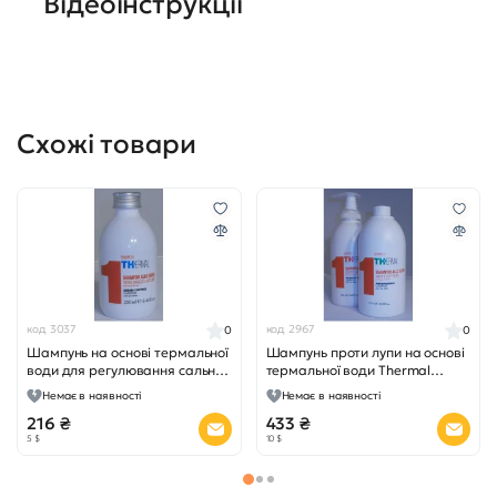
Відеоінструкції
Схожі товари
код 3037
код 2967
0
0
Шампунь на основі термальної
Шампунь проти лупи на основі
води для регулювання сальних
термальної води Thermal
залоз, 250 мл.
Shampoo Antidandruff, 1000мл
Немає в наявності
Немає в наявності
216 ₴
433 ₴
5 $
10 $