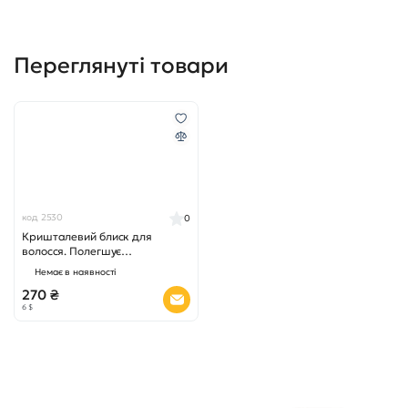
Переглянуті товари
код 2530
0
Кришталевий блиск для
волосся. Полегшує
розчісування 50 мл
Немає в наявності
270 ₴
6 $