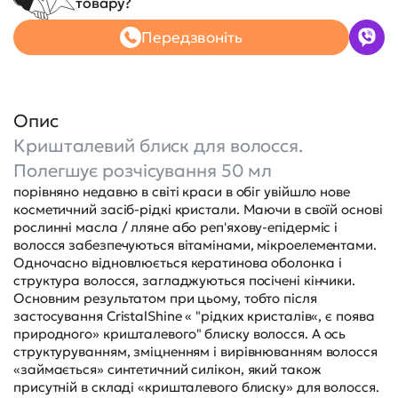
товару?
Передзвоніть
Опис
Кришталевий блиск для волосся.
Полегшує розчісування 50 мл
порівняно недавно в світі краси в обіг увійшло нове
косметичний засіб-рідкі кристали. Маючи в своїй основі
рослинні масла / лляне або реп'яхову-епідерміс і
волосся забезпечуються вітамінами, мікроелементами.
Одночасно відновлюється кератинова оболонка і
структура волосся, загладжуються посічені кінчики.
Основним результатом при цьому, тобто після
застосування CristalShine « "рідких кристалів«, є поява
природного» кришталевого" блиску волосся. А ось
структуруванням, зміцненням і вирівнюванням волосся
«займається» синтетичний силікон, який також
присутній в складі «кришталевого блиску» для волосся.