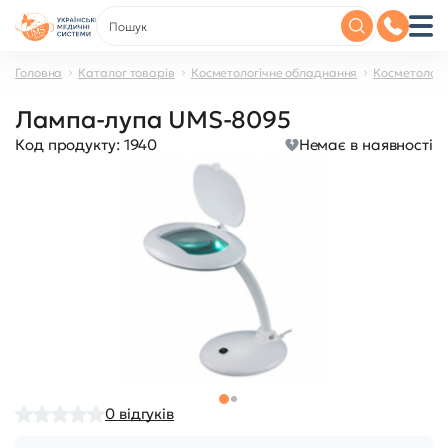
Головна
Каталог товарів
Косметологічне обладнання
Косметологі
Лампа-лупа UMS-8095
Код продукту:
1940
Немає в наявності
0
відгуків