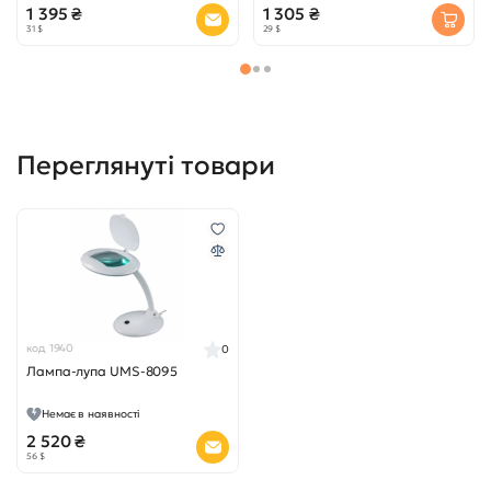
1 395 ₴
1 305 ₴
31 $
29 $
Переглянуті товари
код 1940
0
Лампа-лупа UMS-8095
Немає в наявності
2 520 ₴
56 $