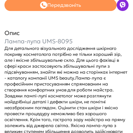
Передзвоніть
Опис
Лампа-лупа UMS-8095
Для детального візуального дослідження шкірного
покриву косметолога потрібно не тільки хороший зір,
але і якісне збільшувальне скло. Для цього фахівці в
сфері краси застосовують збільшувальні лупи з
підсвічуванням, знайти які можна на сторінках інтернет
- каталогу компанії UMS beauty.Лампа-лупа є
професійним пристосуванням спрямованим на
створення комфортних умов для роботи майстра.
Завдяки лампі-лупі косметолог може розглянути
найдрібніші деталі і дефекти шкіри, не помітні
неозброєним поглядом. Оцінити стан шкіри і якісно
провести процедуру неможливо без хорошого
освітлення. Крім того, гострота зору майстра на пряму
залежить від джерела світла. Якісна лампа-лупа з
великим ступенем збільшення дозволить здійснювати