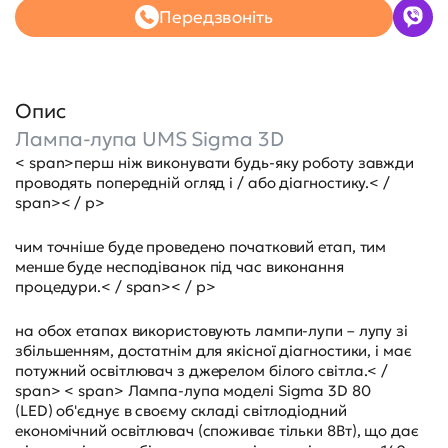
Передзвоніть
Опис
Лампа-лупа UMS Sigma 3D
< span>перш ніж виконувати будь-яку роботу завжди
проводять попередній огляд і / або діагностику.< /
span>< / p>
чим точніше буде проведено початковий етап, тим
менше буде несподіванок під час виконання
процедури.< / span>< / p>
на обох етапах використовують лампи-лупи – лупу зі
збільшенням, достатнім для якісної діагностики, і має
потужний освітлювач з джерелом білого світла.< /
span> < span> Лампа-лупа моделі Sigma 3D 80
(LED) об'єднує в своєму складі світлодіодний
економічний освітлювач (споживає тільки 8Вт), що дає