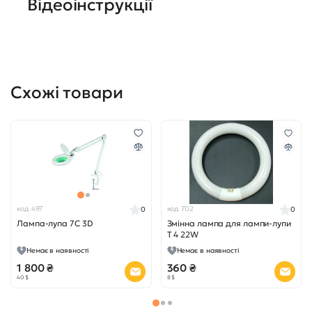
Відеоінструкції
Схожі товари
код 497
код 702
0
0
Лампа-лупа 7C 3D
Змінна лампа для лампи-лупи
Т 4 22W
Немає в наявності
Немає в наявності
1 800 ₴
360 ₴
40 $
8 $