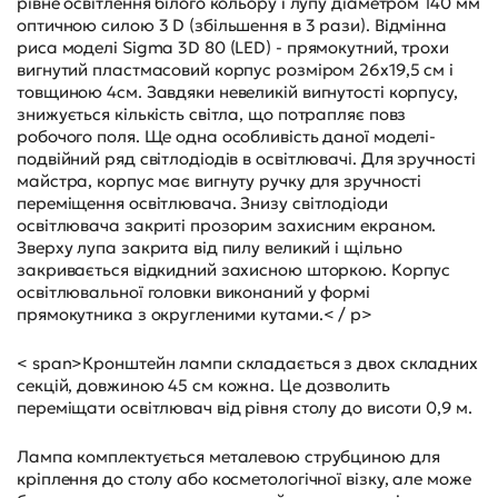
рівне освітлення білого кольору і лупу діаметром 140 мм
оптичною силою 3 D (збільшення в 3 рази). Відмінна
риса моделі Sigma 3D 80 (LED) - прямокутний, трохи
вигнутий пластмасовий корпус розміром 26х19,5 см і
товщиною 4см. Завдяки невеликій вигнутості корпусу,
знижується кількість світла, що потрапляє повз
робочого поля. Ще одна особливість даної моделі-
подвійний ряд світлодіодів в освітлювачі. Для зручності
майстра, корпус має вигнуту ручку для зручності
переміщення освітлювача. Знизу світлодіоди
освітлювача закриті прозорим захисним екраном.
Зверху лупа закрита від пилу великий і щільно
закривається відкидний захисною шторкою. Корпус
освітлювальної головки виконаний у формі
прямокутника з округленими кутами.< / p>
< span>Кронштейн лампи складається з двох складних
секцій, довжиною 45 см кожна. Це дозволить
переміщати освітлювач від рівня столу до висоти 0,9 м.
Лампа комплектується металевою струбциною для
кріплення до столу або косметологічної візку, але може