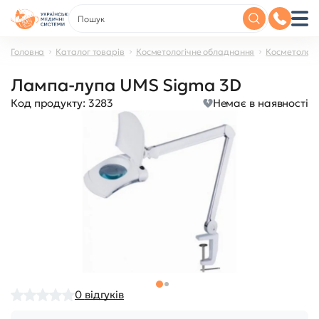
Головна
Каталог товарів
Косметологічне обладнання
Косметологі
Лампа-лупа UMS Sigma 3D
Код продукту:
3283
Немає в наявності
0
відгуків