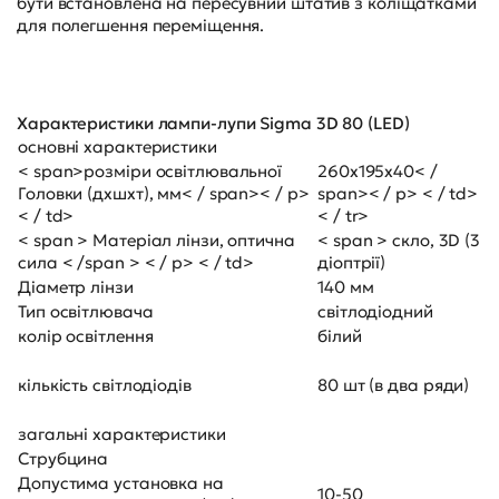
бути встановлена на пересувний штатив з коліщатками
для полегшення переміщення.
Характеристики лампи-лупи Sigma 3D 80 (LED)
основні характеристики
< span>розміри освітлювальної
260х195х40< /
Головки (дхшхт), мм< / span>< / p>
span>< / p> < / td>
< / td>
< / tr>
< span > Матеріал лінзи, оптична
< span > скло, 3D (3
сила < /span > < / p> < / td>
діоптрії)
Діаметр лінзи
140 мм
Тип освітлювача
світлодіодний
колір освітлення
білий
кількість світлодіодів
80 шт (в два ряди)
загальні характеристики
Струбцина
Допустима установка на
10-50