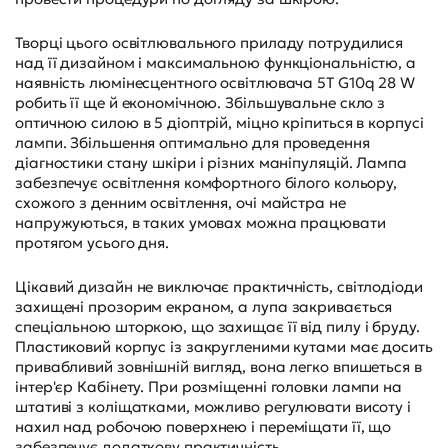
Творці цього освітлювального приладу потрудилися
над її дизайном і максимальною функціональністю, а
наявність люмінесцентного освітлювача 5T G10q 28 W
робить її ще й економічною. Збільшувальне скло з
оптичною силою в 5 діоптрій, міцно кріпиться в корпусі
лампи. Збільшення оптимально для проведення
діагностики стану шкіри і різних маніпуляцій. Лампа
забезпечує освітлення комфортного білого кольору,
схожого з денним освітлення, очі майстра не
напружуються, в таких умовах можна працювати
протягом усього дня.
Цікавий дизайн не виключає практичність, світлодіоди
захищені прозорим екраном, а лупа закривається
спеціальною шторкою, що захищає її від пилу і бруду.
Пластиковий корпус із закругленими кутами має досить
привабливий зовнішній вигляд, вона легко впишеться в
інтер'єр Кабінету. При розміщенні головки лампи на
штативі з коліщатками, можливо регулювати висоту і
нахил над робочою поверхнею і переміщати її, що
забезпечує додаткову практичність.