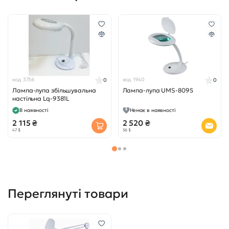
код 3736
код 1940
0
0
Лампа-лупа збільшувальна
Лампа-лупа UMS-8095
настільна Lq-9381L
В наявності
Немає в наявності
2 115 ₴
2 520 ₴
47 $
56 $
Переглянуті товари