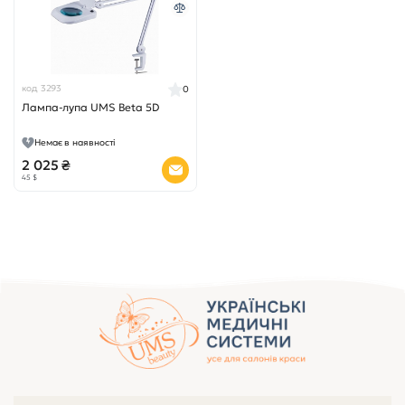
код 3293
0
Лампа-лупа UMS Beta 5D
Немає в наявності
2 025 ₴
45 $