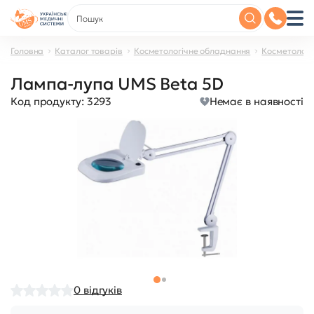
Головна
Каталог товарів
Косметологічне обладнання
Косметологі
Лампа-лупа UMS Beta 5D
Код продукту:
3293
Немає в наявності
0
відгуків