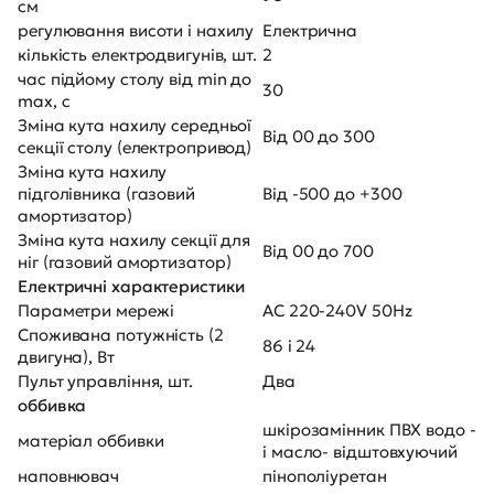
см
регулювання висоти і нахилу
Електрична
кількість електродвигунів, шт.
2
час підйому столу від min до
30
max, с
Зміна кута нахилу середньої
Від 00 до 300
секції столу (електропривод)
Зміна кута нахилу
підголівника (газовий
Від -500 до +300
амортизатор)
Зміна кута нахилу секції для
Від 00 до 700
ніг (газовий амортизатор)
Електричні характеристики
Параметри мережі
AC 220-240V 50Hz
Споживана потужність (2
86 і 24
двигуна), Вт
Пульт управління, шт.
Два
оббивка
шкірозамінник ПВХ водо -
матеріал оббивки
і масло- відштовхуючий
наповнювач
пінополіуретан