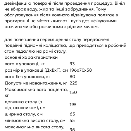
дезінфекцію поверхні після проведення процедур. Вініл
не вбирає воду, жир та інші забруднення. Тому
обслуговування після кожного відвідувача полягає в
протиранні не містять кислот і лугів дезінфікуючими
розчинами або розчинами з рідким милом.
для полегшення переміщення столу передбачені
подвійні підйомні коліщатка, що приводяться в робочий
стан педаллю на рамі столу.
основні характеристики
вага в упаковці, кг
93
розмір в упаковці (ДхВхТ), см
196х70х58
вага без упаковки, кг
80
Допустиме навантаження, кг
225
Максимальна вага пацієнта,
150
кг
довжина столу (з
195
підголовником), см
ширина столу, см
65
мінімальна висота столу, см
55
максимальна висота столу,
96