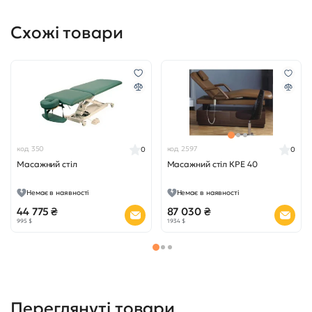
Схожі товари
код 350
код 2597
0
0
Масажний стіл
Масажний стіл КРЕ 40
Немає в наявності
Немає в наявності
44 775 ₴
87 030 ₴
995 $
1 934 $
Переглянуті товари