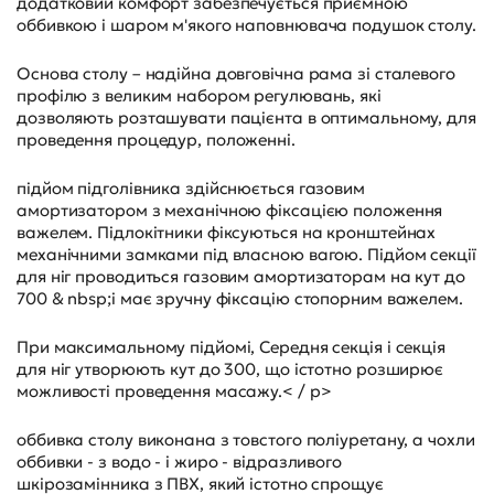
додатковий комфорт забезпечується приємною
оббивкою і шаром м'якого наповнювача подушок столу.
Основа столу – надійна довговічна рама зі сталевого
профілю з великим набором регулювань, які
дозволяють розташувати пацієнта в оптимальному, для
проведення процедур, положенні.
підйом підголівника здійснюється газовим
амортизатором з механічною фіксацією положення
важелем. Підлокітники фіксуються на кронштейнах
механічними замками під власною вагою. Підйом секції
для ніг проводиться газовим амортизаторам на кут до
700 & nbsp;і має зручну фіксацію стопорним важелем.
При максимальному підйомі, Середня секція і секція
для ніг утворюють кут до 300, що істотно розширює
можливості проведення масажу.< / p>
оббивка столу виконана з товстого поліуретану, а чохли
оббивки - з водо - і жиро - відразливого
шкірозамінника з ПВХ, який істотно спрощує