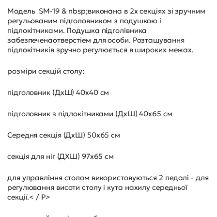
Модель SM-19 & nbsp;виконана в 2х секціях зі зручним
регульованим підголовником з подушкою і
підлокітниками. Подушка підголівника
забезпеченаотверстіем для особи. Розташування
підлокітників зручно регулюється в широких межах.
розміри секцій столу:
підголовник (ДхШ) 40х40 см
підголовник з підлокітниками (ДхШ) 40х65 см
Середня секція (ДхШ) 50х65 см
секція для ніг (ДХШ) 97х65 см
для управління столом використовуються 2 педалі - для
регулювання висоти столу і кута нахилу середньої
секції.< / P>