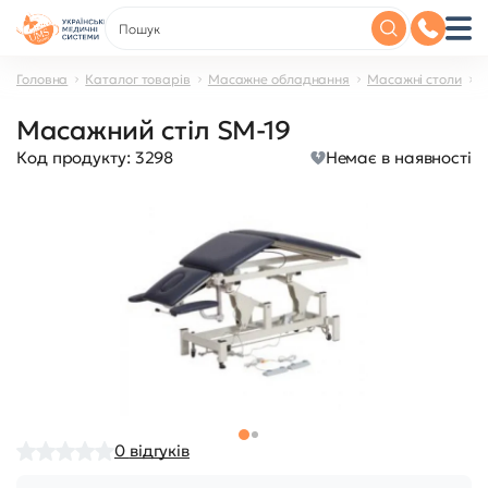
Головна
Каталог товарів
Масажне обладнання
Масажні столи
М
Масажний стіл SM-19
Код продукту:
3298
Немає в наявності
0
відгуків