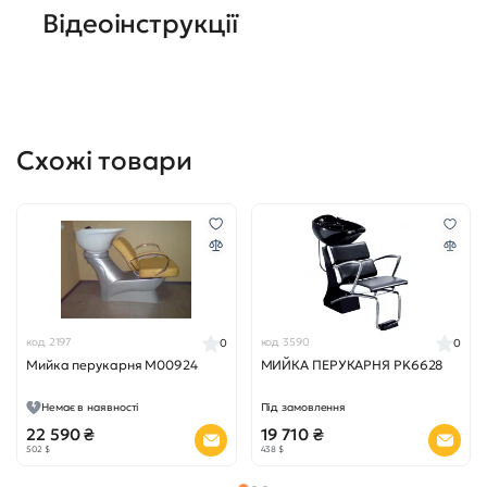
Відеоінструкції
Схожі товари
код 2197
код 3590
0
0
Мийка перукарня М00924
МИЙКА ПЕРУКАРНЯ PK6628
Немає в наявності
Під замовлення
22 590 ₴
19 710 ₴
502 $
438 $