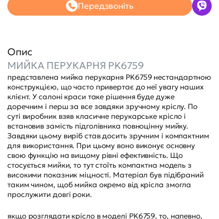
Передзвоніть
Опис
МИЙКА ПЕРУКАРНЯ PK6759
представлена мийка перукарня
PK6759
нестандартною
конструкцією, що часто привертає до неї увагу наших
клієнт. У салоні краси таке рішення буде дуже
доречним і перш за все завдяки зручному кріслу. По
суті виробник взяв класичне перукарське крісло і
встановив замість підголівника повноцінну мийку.
Завдяки цьому виріб став досить зручним і компактним
для використання. При цьому воно виконує основну
свою функцію на вищому рівні ефективність. Що
стосується мийки, то тут стоїть компактна модель з
високими показник міцності. Матеріал був підібраний
таким чином, щоб мийка окремо від крісла змогла
прослужити довгі роки.
якщо розглядати крісло в моделі
PK6759
, то, напевно,