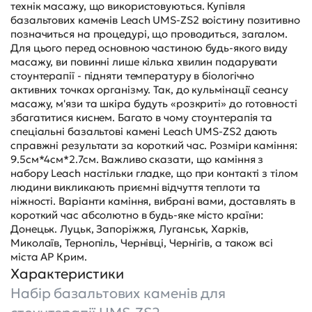
технік масажу, що використовуються. Купівля
базальтових каменів Leach UMS-ZS2 воістину позитивно
позначиться на процедурі, що проводиться, загалом.
Для цього перед основною частиною будь-якого виду
масажу, ви повинні лише кілька хвилин подарувати
стоунтерапії - підняти температуру в біологічно
активних точках організму. Так, до кульмінації сеансу
масажу, м'язи та шкіра будуть «розкриті» до готовності
збагатитися киснем. Багато в чому стоунтерапія та
спеціальні базальтові камені Leach UMS-ZS2 дають
справжні результати за короткий час. Розміри каміння:
9.5см*4см*2.7см. Важливо сказати, що каміння з
набору Leach настільки гладке, що при контакті з тілом
людини викликають приємні відчуття теплоти та
ніжності. Варіанти каміння, вибрані вами, доставлять в
короткий час абсолютно в будь-яке місто країни:
Донецьк. Луцьк, Запоріжжя, Луганськ, Харків,
Миколаїв, Тернопіль, Чернівці, Чернігів, а також всі
міста АР Крим.
Характеристики
Набір базальтових каменів для