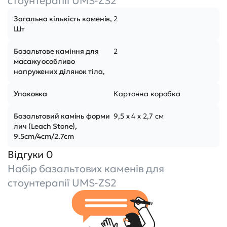
стоунтерапії UMS-ZS2
Загальна кількість каменів,
2
Шт
Базальтове каміння для
2
масажу особливо
напружених ділянок тіла,
Упаковка
Картонна коробка
Базальтовий камінь форми
9,5 х 4 х 2,7 см
лич (Leach Stone),
9.5cm/4cm/2.7cm
Відгуки 0
Набір базальтових каменів для
стоунтерапії UMS-ZS2