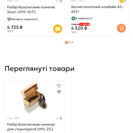
код 3971
код 2957
3
0
Косметологічний комбайн AS-
Набір базальтових каменів
6241
54шт. UMS-54TC
В наявності
Немає в наявності
7 200 ₴
-2 880 ₴
4 725 ₴
4 320 ₴
105 $
96 $
Переглянуті товари
код 1884
0
Набір базальтових каменів
для стоунтерапії UMS-ZS2