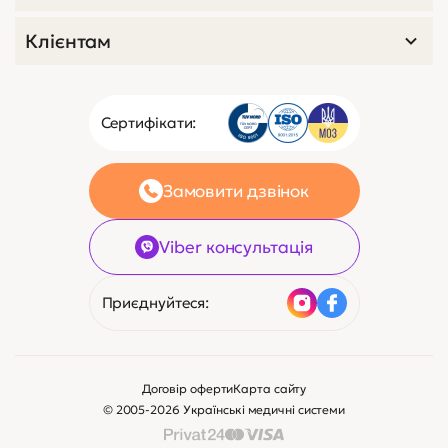
код 3649
0
Плед флісовий
Немає в наявності
480 ₴
11 $
Зв’яжіться з нами
Клієнтам