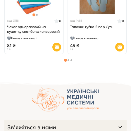
код 3118
код 1481
0
0
Чохол одноразовий на
Тапочки губка 5 пар / уп.
кушетку спанбонд кольоровий
Немає в наявності
Немає в наявності
81 ₴
45 ₴
2 $
1 $
Переглянуті товари