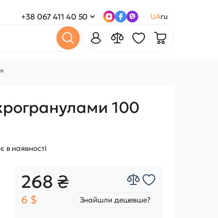
+38 067 411 40 50
UA
ru
мл
ікрогранулами 100
є в наявності
268 ₴
6 $
Знайшли дешевше?