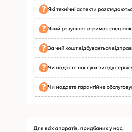
Які технічні аспекти розглядають
Який результат отримає спеціалі
За чий кошт відбувається відправ
Чи надаєте послуги виїзду сервіс
Чи надаєте гарантійне обслугов
Для всіх апаратів, придбаних у нас,