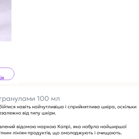
ія
огранулами 100 мл
ійтися навіть найчутливіша і сприйнятлива шкіра, оскільки
езалежно від типу шкіри.
влений відомою маркою Капрі, яка набула найширшої
літним лініям продуктів, що омолоджують і очищають.