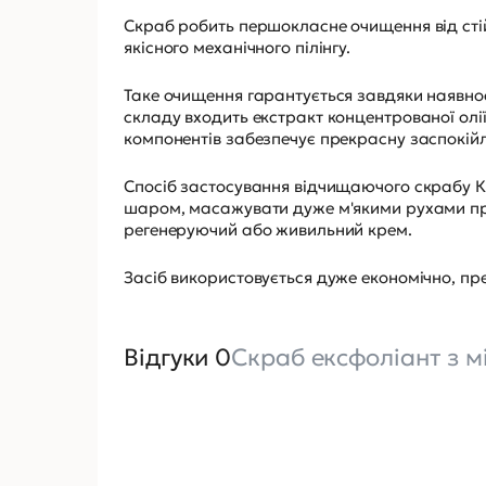
Скраб робить першокласне очищення від стій
якісного механічного пілінгу.
Таке очищення гарантується завдяки наявност
складу входить екстракт концентрованої ол
компонентів забезпечує прекрасну заспокійл
Спосіб застосування відчищаючого скрабу Ка
шаром, масажувати дуже м'якими рухами про
регенеруючий або живильний крем.
Засіб використовується дуже економічно, пр
Відгуки 0
Скраб ексфоліант з 