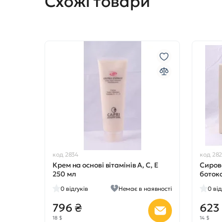
Схожі товари
код 2834
код 28
Крем на основі вітамінів А, С, Е
Сиров
250 мл
боток
0
відгуків
Немає в наявності
0
від
796 ₴
623
18 $
14 $