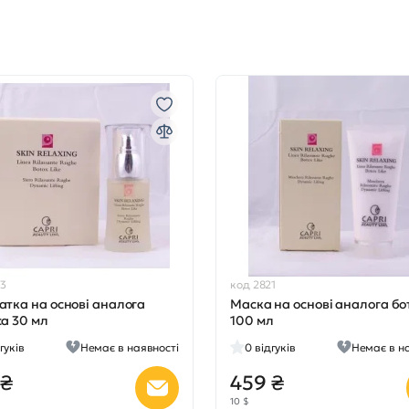
23
код 2821
атка на основі аналога
Маска на основі аналога бо
са 30 мл
100 мл
гуків
Немає в наявності
0
відгуків
Немає в н
 ₴
459 ₴
10 $