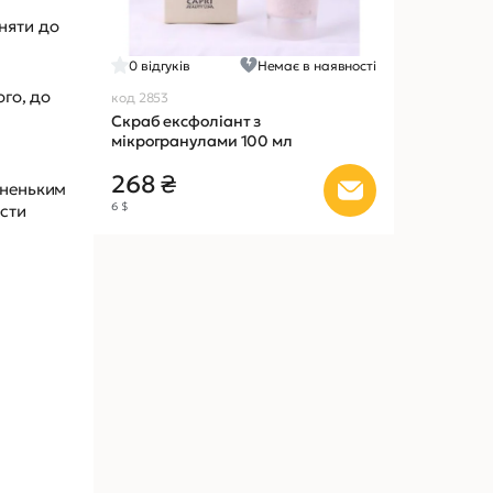
няти до
0
відгуків
Немає в наявності
ого, до
код 2853
Скраб ексфоліант з
мікрогранулами 100 мл
268 ₴
оненьким
6 $
сти