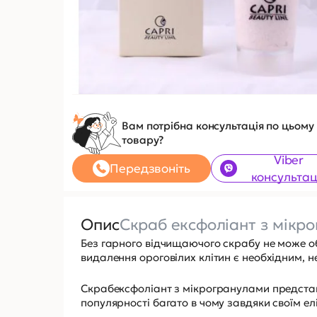
Вам потрібна консультація по цьому
товару?
Viber
Передзвоніть
консультац
Опис
Скраб ексфоліант з мікр
Без гарного відчищаючого скрабу не може об
видалення ороговілих клітин є необхідним, н
Скрабексфоліант з мікрогранулами предста
популярності багато в чому завдяки своїм е