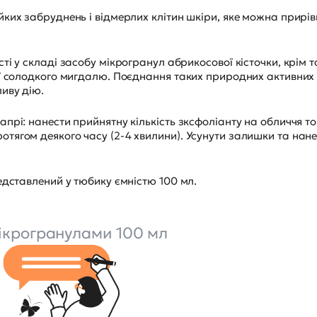
ких забруднень і відмерлих клітин шкіри, яке можна прирів
і у складі засобу мікрогранул абрикосової кісточки, крім т
ії солодкого мигдалю. Поєднання таких природних активних
иву дію.
прі: нанести прийнятну кількість зксфоліанту на обличчя т
тягом деякого часу (2-4 хвилини). Усунути залишки та нане
едставлений у тюбику ємністю 100 мл.
мікрогранулами 100 мл