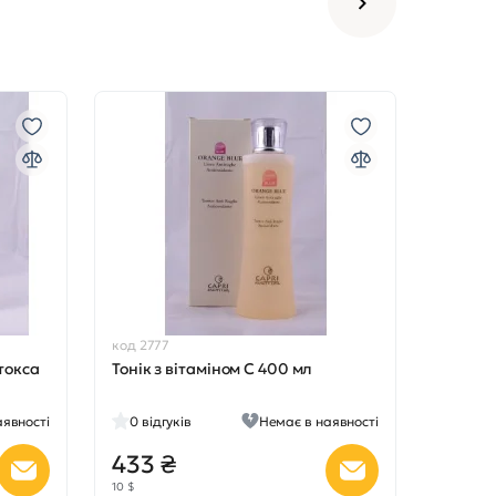
код 2777
токса
Тонік з вітаміном С 400 мл
аявності
0
відгуків
Немає в наявності
433 ₴
10 $