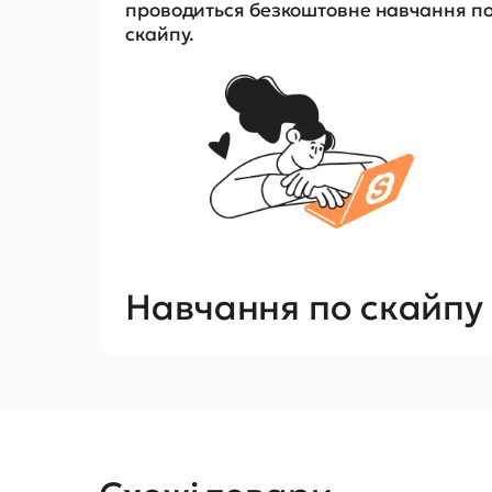
проводиться безкоштовне навчання п
скайпу.
Навчання по скайпу