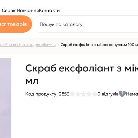
Сервіс
Навчання
Контакти
ог товарів
есійна косметика для обличчя
Скраб ексфоліант з мікрогранулами 100 
Скраб ексфоліант з м
мл
Код продукту:
2853
0
відгуків
Нема