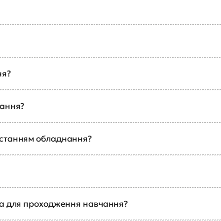
ня?
чання?
истанням обладнання?
ка для проходження навчання?