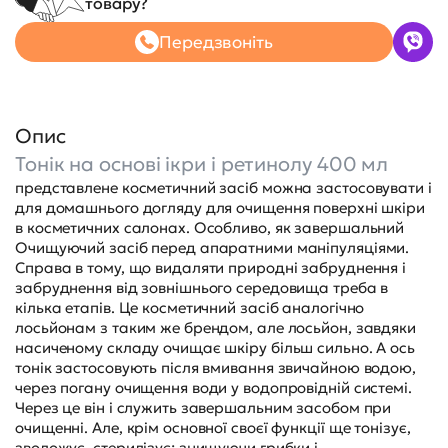
товару?
Передзвоніть
Опис
Тонік на основі ікри і ретинолу 400 мл
представлене косметичний засіб можна застосовувати і
для домашнього догляду для очищення поверхні шкіри
в косметичних салонах. Особливо, як завершальний
Очищуючий засіб перед апаратними маніпуляціями.
Справа в тому, що видаляти природні забруднення і
забруднення від зовнішнього середовища треба в
кілька етапів. Це косметичний засіб аналогічно
лосьйонам з таким же брендом, але лосьйон, завдяки
насиченому складу очищає шкіру більш сильно. А ось
тонік застосовують після вмивання звичайною водою,
через погану очищення води у водопровідній системі.
Через це він і служить завершальним засобом при
очищенні. Але, крім основної своєї функції ще тонізує,
зволожує, стерилізує; знищуючи грибки і