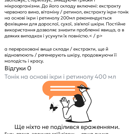
мікроорганізми. До його складу включені: екстракту
червоного вина, вітаміну / ретинол, екстракту ікри-тонік
на основі ікри і ретинолу 200мл рекомендується
фахівцями для дорослої, сухої, зів'ялої шкіри. Постійне
використання дозволяє знизити проблемні явища, а в
деяких випадках і усунути їх повністю.< / p>
а перераховані вище склади / екстракти, ще й
відновлюють / регенерують шкіру, продовжуючи її
молодість і красу.
Відгуки 0
Тонік на основі ікри і ретинолу 400 мл
Ще ніхто не поділився враженнями.
Будь ласка, залиште свій відгук — ваша думка