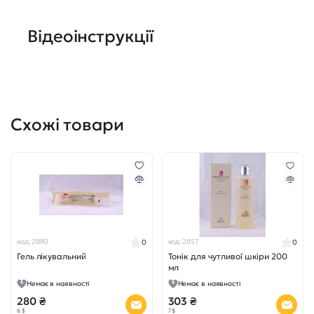
Відеоінструкції
Схожі товари
код 2890
код 2857
0
0
Гель лікувальний
Тонік для чутливої шкіри 200
мл
Немає в наявності
Немає в наявності
280 ₴
303 ₴
6 $
7 $