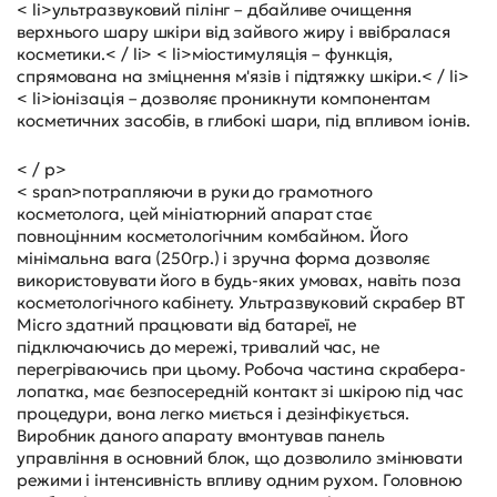
< li>ультразвуковий пілінг – дбайливе очищення
верхнього шару шкіри від зайвого жиру і ввібралася
косметики.< / li> < li>міостимуляція – функція,
спрямована на зміцнення м'язів і підтяжку шкіри.< / li>
< li>іонізація – дозволяє проникнути компонентам
косметичних засобів, в глибокі шари, під впливом іонів.
< / p>
< span>потрапляючи в руки до грамотного
косметолога, цей мініатюрний апарат стає
повноцінним косметологічним комбайном. Його
мінімальна вага (250гр.) і зручна форма дозволяє
використовувати його в будь-яких умовах, навіть поза
косметологічного кабінету. Ультразвуковий скрабер BT
Micro здатний працювати від батареї, не
підключаючись до мережі, тривалий час, не
перегріваючись при цьому. Робоча частина скрабера-
лопатка, має безпосередній контакт зі шкірою під час
процедури, вона легко миється і дезінфікується.
Виробник даного апарату вмонтував панель
управління в основний блок, що дозволило змінювати
режими і інтенсивність впливу одним рухом. Головною