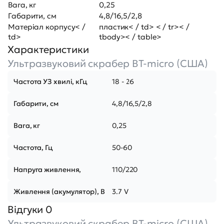
Вага, кг
0,25
Габарити, см
4,8/16,5/2,8
Матеріал корпусу< /
пластик< / td> < / tr>< /
td>
tbody>< / table>
Характеристики
Ультразвуковий скрабер BT-micro (США)
Частота УЗ хвилі, кГц
18 - 26
Габарити, см
4,8/16,5/2,8
Вага, кг
0,25
Частота, Гц
50-60
Напруга живлення,
110/220
Живлення (акумулятор), В
3.7 V
Відгуки 0
Ультразвуковий скрабер BT-micro (США)