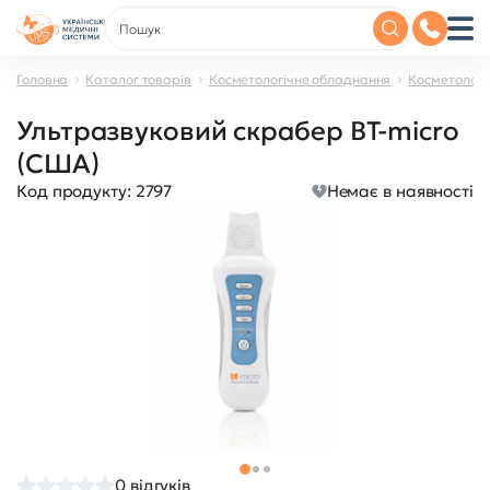
Головна
Каталог товарів
Косметологічне обладнання
Косметологі
Ультразвуковий скрабер BT-micro
(США)
Код продукту:
2797
Немає в наявності
0
відгуків