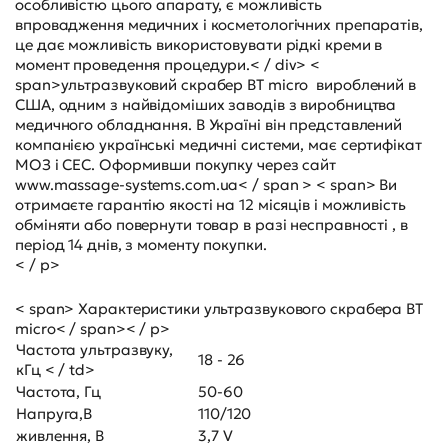
особливістю цього апарату, є можливість
впровадження медичних і косметологічних препаратів,
це дає можливість використовувати рідкі креми в
момент проведення процедури.< / div> <
span>ультразвуковий скрабер BT micro вироблений в
США, одним з найвідоміших заводів з виробництва
медичного обладнання. В Україні він представлений
компанією українські медичні системи, має сертифікат
МОЗ і СЕС. Оформивши покупку через сайт
www.massage-systems.com.ua< / span > < span> Ви
отримаєте гарантію якості на 12 місяців і можливість
обміняти або повернути товар в разі несправності , в
період 14 днів, з моменту покупки.
< / p>
< span> Характеристики ультразвукового скрабера BT
micro< / span>< / p>
Частота ультразвуку,
18 - 26
кГц < / td>
Частота, Гц
50-60
Напруга,В
110/120
живлення, В
3,7 V