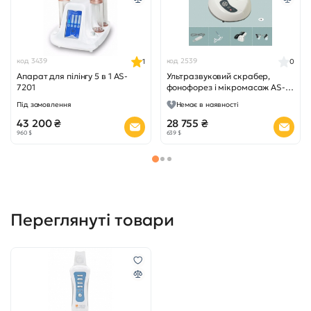
код 3439
код 2539
1
0
Апарат для пілінгу 5 в 1 AS-
Ультразвуковий скрабер,
7201
фонофорез і мікромасаж AS-
M3
Під замовлення
Немає в наявності
43 200 ₴
28 755 ₴
960 $
639 $
Переглянуті товари