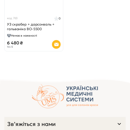
код 763
0
УЗ скрабер + дарсонваль +
гальваніка BO-5500
Немає в наявності
6 480 ₴
144 $
Зв’яжіться з нами