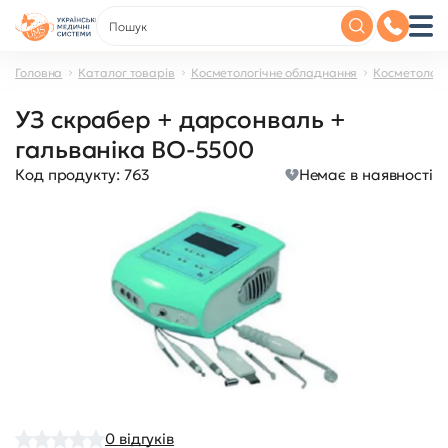
Головна
Каталог товарів
Косметологічне обладнання
Косметологі
УЗ скрабер + дарсонваль +
гальваніка BO-5500
Код продукту:
763
Немає в наявності
0
відгуків