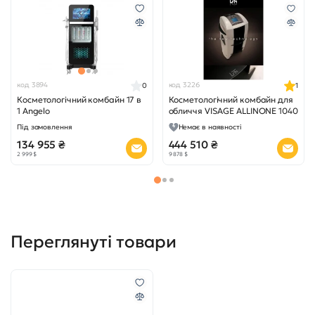
код 3894
код 3226
0
1
Косметологічний комбайн 17 в
Косметологічний комбайн для
1 Angelo
обличчя VISAGE ALLINONE 1040
Під замовлення
Немає в наявності
134 955 ₴
444 510 ₴
2 999 $
9 878 $
Переглянуті товари