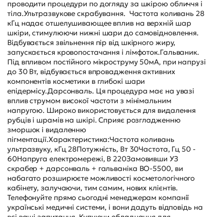
проводити процедури по догляду за шкірою обличчя і
тіла.Ультразвукове скрабування. Частота коливань 28
кГц надає отшелушивающее вплив на верхній шар
шкіри, стимулюючи нижні шари до самовідновлення.
Відбувається звільнення пір від шкірного жиру,
запускається кровопостачання і лімфоток.Гальваник.
Під впливом постійного мікроструму 50мА, при напрузі
до 30 Вт, відбувається впровадження активних
компонентів косметики в глибокі шари
епідермісу.Дарсонваль. Ця процедура має на увазі
вплив струмом високої частоти з мінімальним
напругою. Широко використовується для видалення
рубців і шрамів на шкірі. Сприяє розгладженню
зморшок і видаленню
пігментації.Характеристика:Частота коливань
ультразвуку, кГц 28Потужність, Вт 30Частота, Гц 50 -
60Напруга електромережі, В 220Замовивши УЗ
скрабер + дарсонваль + гальваніка BO-5500, ви
набагато розширюєте можливості косметологічного
кабінету, залучаючи, тим самим, нових клієнтів.
Телефонуйте прямо сьогодні менеджерам компанії
українські медичні системи, і вони дадуть відповідь на
всі ваші запитання. Купуючи обладнання для