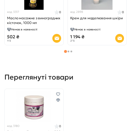
код 3317
код 2898
0
0
Масло масажне з виноградних
Крем для моделювання шкіри
кісточок, 1000 мл
Немає в наявності
Немає в наявності
502 ₴
1 194 ₴
11 $
27 $
Переглянуті товари
код 3180
0