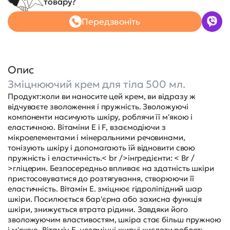
товару?
Передзвоніть
Опис
Зміцнюючий крем для тіла 500 мл.
Продукт:коли ви наносите цей крем, ви відразу ж
відчуваєте зволоження і пружність. Зволожуючі
компоненти насичують шкіру, роблячи її м'якою і
еластичною. Вітаміни E і F, взаємодіючи з
мікроелементами і мінеральними речовинами,
тонізують шкіру і допомагають їй відновити свою
пружність і еластичність.< br />інгредієнти: < Br /
>гліцерин. Безпосередньо впливає на здатність шкіри
пристосовуватися до розтягування, створюючи її
еластичність. Вітамін Е. зміцнює гідроліпідний шар
шкіри. Посилюється бар'єрна або захисна функція
шкіри, знижується втрата рідини. Завдяки його
зволожуючим властивостям, шкіра стає більш пружною
і м'якою. Вітамін F. незамінні жирні кислоти роблять