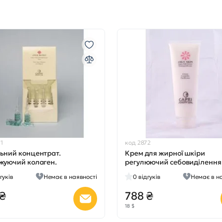
1
код 2872
ьний концентрат.
Крем для жирної шкіри
жуючий колаген.
регулюючий себовиділення
мл
гуків
Немає в наявності
0
відгуків
Немає в н
 ₴
788 ₴
18 $