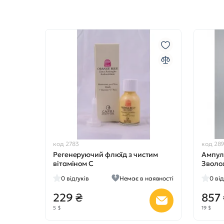
код 2783
код 289
Регенеруючий флюїд з чистим
Ампул
вітаміном С
Зволо
0
відгуків
Немає в наявності
0
від
229 ₴
857
5 $
19 $