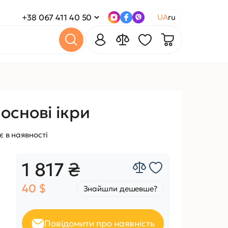
+38 067 411 40 50
UA
ru
основі ікри
 в наявності
1 817 ₴
40 $
Знайшли дешевше?
Повідомити про наявність