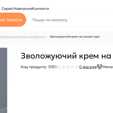
Сервіс
Навчання
Контакти
ог товарів
есійна косметика для обличчя
Зволожуючий крем на основі ікри
Зволожуючий крем на 
Код продукту:
3051
0
відгуків
Немає