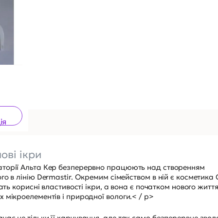
ія
ові ікри
аторії Альта Кер безперервно працюють над створенням
о в лінію Dermastir. Окремим сімейством в ній є косметика 
ать корисні властивості ікри, а вона є початком нового життя
 мікроелементів і природної вологи.< / p>
ає не тільки її харчування, але так само безперервне звол