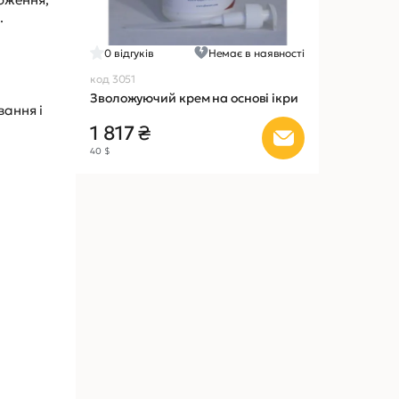
.
0
відгуків
Немає в наявності
код 3051
Зволожуючий крем на основі ікри
вання і
1 817 ₴
40 $