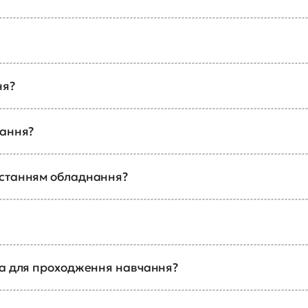
ня?
чання?
истанням обладнання?
ка для проходження навчання?