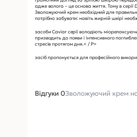
адже волога – це основа життя. Тому в серії 
Зволожуючий крем необхідний для правильн
потрібно забувати: навіть жирній шкірі необ
засоби Caviar серії володіють міорелаксуючи
призводить до появи і інтенсивного поглибле
стресів протягом дня.< / P>
засіб пропонується для професійного викорис
Відгуки 0
Зволожуючий крем на 