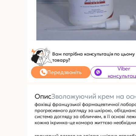
Вам потрібна консультація по цьому
товару?
Viber
Передзвоніть
консультац
Опис
Зволожуючий крем на осн
фахівці французької фармацевтичної лабор
прогресивного догляду за шкірою, об'єднаног
система догляду за обличчям, в її основі леж
кожна ікринка-це комора життєво необхідних
грамотний догляд за зрілою шкірою передбач