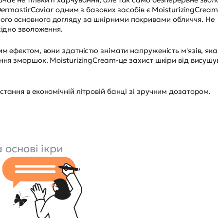
DermastirCaviar одним з базових засобів є MoisturizingCream
ого основного догляду за шкірними покривами обличчя. Не
хідно зволоження.
м ефектом, вони здатністю знімати напруженість м'язів, яка
ння зморшок. MoisturizingCream-це захист шкіри від висушу
тання в економічній літровій банці зі зручним дозатором.
основі ікри