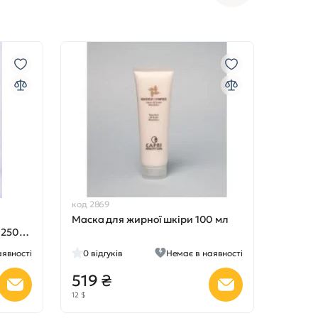
код 2869
Маска для жирної шкіри 100 мл
 250
аявності
0
відгуків
Немає в наявності
519 ₴
12 $