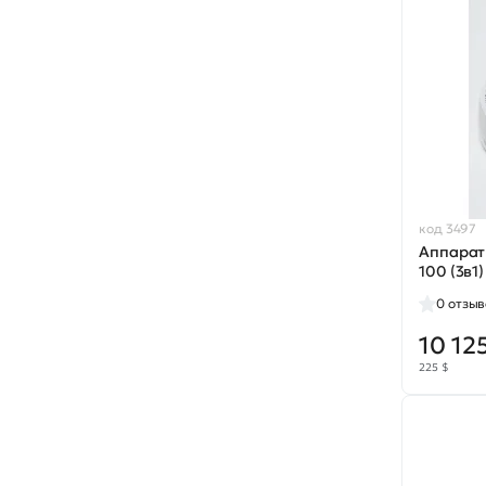
код 3497
Аппарат
100 (3в1)
0
отзыв
10 12
225 $