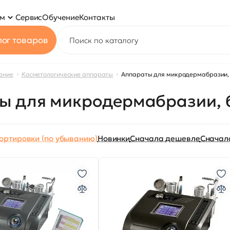
ям
Сервис
Обучение
Контакты
ог товаров
ание
Косметологические аппараты
Аппараты для микродермабразии,
ты для микродермабразии,
ортировки (по убыванию)
Новинки
Сначала дешевле
Сначал