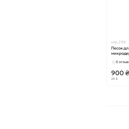
код 2138
Песок д
микроде
0
отзыв
900 
20 $