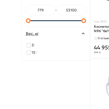
-
код 3622
Космето
N96 "6в1
Вес, кг
0
отзыв
3
1
44 95
15
1
999 $