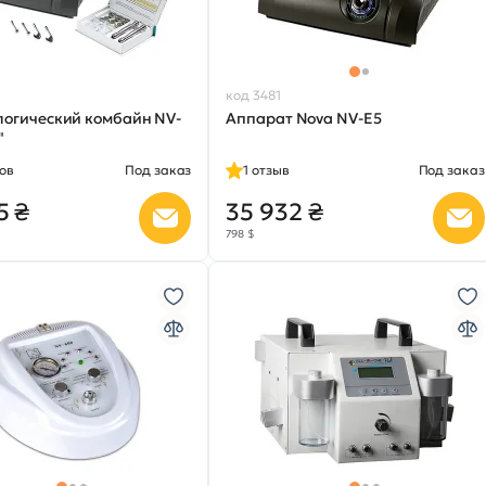
код 3481
логический комбайн NV-
Аппарат Nova NV-E5
"
ов
Под заказ
1
отзыв
Под заказ
5 ₴
35 932 ₴
798 $