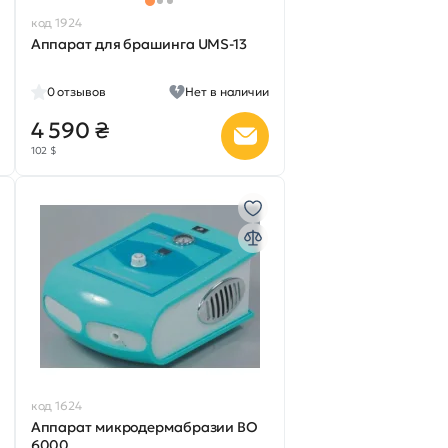
код 1924
Аппарат для брашинга UMS-13
0
отзывов
Нет в наличии
4 590 ₴
102 $
код 1624
Аппарат микродермабразии BO
6000