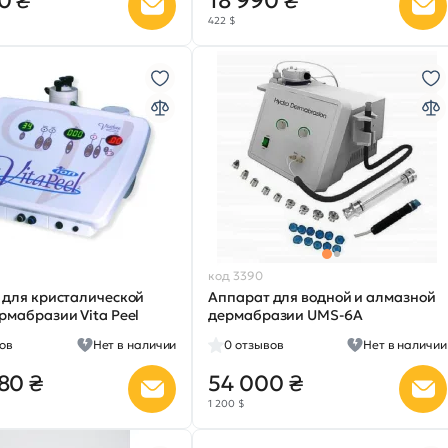
0 ₴
18 990 ₴
422 $
код 3390
 для кристалической
Аппарат для водной и алмазной
мабразии Vita Peel
дермабразии UMS-6A
ов
Нет в наличии
0
отзывов
Нет в наличии
80 ₴
54 000 ₴
1 200 $