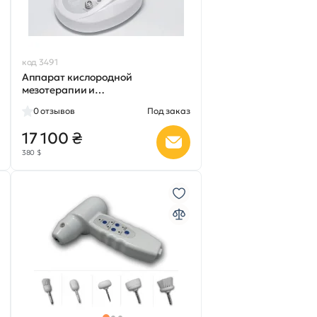
код 3491
Аппарат кислородной
мезотерапии и
микродермобразии AN-101
0
отзывов
Под заказ
17 100 ₴
380 $