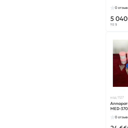
0
отзыв
5 040
112 $
код 1127
Аппарат
MED-37
0
отзыв