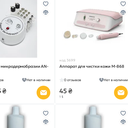
код 3699
 микродермобразии AN-
Аппарат для чистки кожи M-868
ов
Нет в наличии
0
отзывов
Нет в наличии
5 ₴
45 ₴
1 $