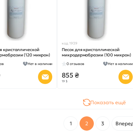
код 1939
ля кристаллической
Песок для кристаллической
рмабразии (120 микрон)
микродермабразии (100 микрон)
ов
Нет в наличии
0
отзывов
Нет в наличии
₴
855 ₴
19 $
Показать ещё
1
2
3
Впере