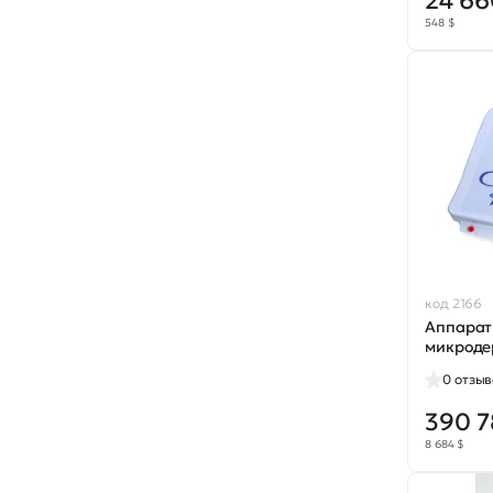
24 66
548 $
код 2166
Аппарат
микродер
0
отзыв
390 7
8 684 $