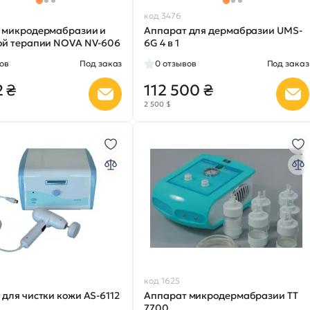
код 3476
 микродермабразии и
Аппарат для дермабразии UMS-
ой терапии NOVA NV-606
6G 4 в 1
ов
Под заказ
0
отзывов
Под заказ
2 ₴
112 500 ₴
2 500 $
код 1625
для чистки кожи AS-6112
Аппарат микродермабразии ТТ
7700