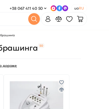
+38 067 411 40 50
ua
RU
 брашинга
 брашинга
50
а дороже