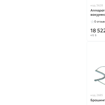
код 3628
Аппарат
вакуумн
0
отзыв
18 52
412 $
код 2685
Брашинг 