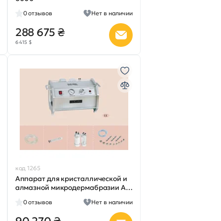
0
отзывов
Нет в наличии
288 675 ₴
6 415 $
код 1265
Аппарат для кристаллической и
алмазной микродермабразии AS-
910
0
отзывов
Нет в наличии