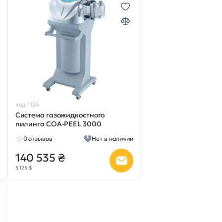
код 1124
Система газожидкостного
пилинга COA-PEEL 3000
0
отзывов
Нет в наличии
140 535 ₴
3 123 $