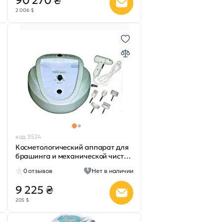
90 270 ₴
2 006 $
код 3524
Косметологический аппарат для
брашинга и механической чистки
кожи AS-6112 new
0
отзывов
Нет в наличии
9 225 ₴
205 $