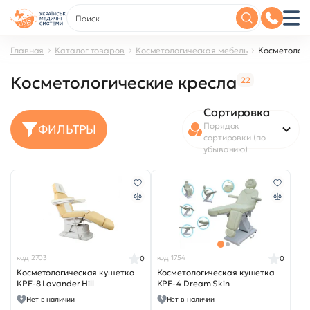
Главная
Каталог товаров
Косметологическая мебель
Косметологи
Косметологические кресла
22
Сортировка
Порядок
ФИЛЬТРЫ
сортировки (по
убыванию)
код 2703
код 1754
0
0
Косметологическая кушетка
Косметологическая кушетка
KPE-8 Lavander Hill
KPE-4 Dream Skin
Нет в наличии
Нет в наличии