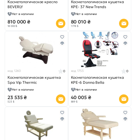
Косметологическое кресло
Косметологическая кушетка
BEVERLY
КРЕ- 37 New Trends
Нет в наличии
Нет в наличии
810 000 ₴
80 010 ₴
18 000 $
1 778 $
код 1260
код 1753
0
0
Косметологическая кушетка
Косметологическая кушетка
Spa Vip Thermic
KPE-6 Donna Bella
Нет в наличии
Нет в наличии
23 535 ₴
40 005 ₴
523 $
889 $