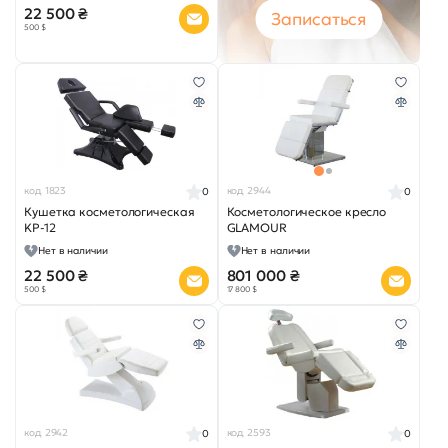
22 500 ₴
Записаться
500 $
код 1823
код 2944
0
0
Кушетка косметологическая
Косметологическое кресло
KP-12
GLAMOUR
Нет в наличии
Нет в наличии
22 500 ₴
801 000 ₴
500 $
17 800 $
код 2942
код 2593
0
0