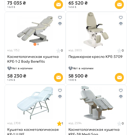
73 035 ₴
65 520 ₴
1 623 $
1 456 $
код 1752
код 2805
0
0
Косметологическая кушетка
Педикюрное кресло KPE-3709
KPE-1-2 Body Benefits
Нет в наличии
Нет в наличии
58 230 ₴
58 500 ₴
1 294 $
1 300 $
код 2708
код 2594
1
0
Кушетка косметологическая
Косметологическая кушетка
KP-1 LUXE
KPE-38 Medi Spa