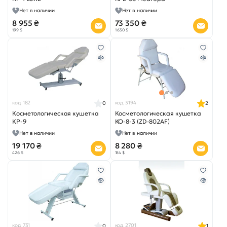
Нет в наличии
Нет в наличии
8 955 ₴
73 350 ₴
199 $
1 630 $
код 182
код 3194
0
2
Косметологическая кушетка
Косметологическая кушетка
KP-9
KO-8-3 (ZD-802AF)
Нет в наличии
Нет в наличии
19 170 ₴
8 280 ₴
426 $
184 $
код 731
код 2701
0
1