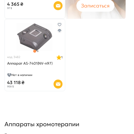
4 365 ₴
Записаться
97 $
код 3482
1
Аппарат AS-7401(NV-n97)
Нет в наличии
43 118 ₴
958 $
Аппараты хромотерапии