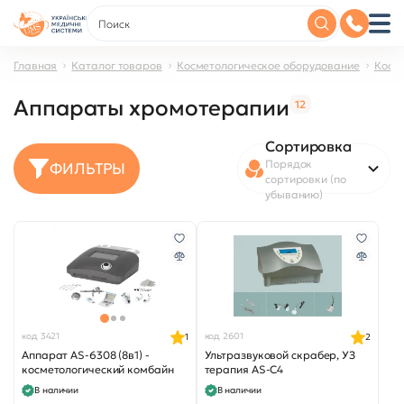
Главная
Каталог товаров
Косметологическое оборудование
Косм
Аппараты хромотерапии
12
Сортировка
Порядок
ФИЛЬТРЫ
сортировки (по
убыванию)
код 3421
код 2601
1
2
Аппарат AS-6308 (8в1) -
Ультразвуковой скрабер, УЗ
косметологический комбайн
терапия AS-C4
В наличии
В наличии