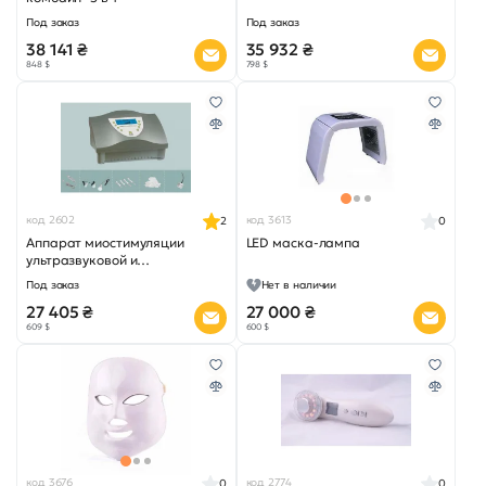
Под заказ
Под заказ
38 141 ₴
35 932 ₴
848 $
798 $
код 2602
код 3613
2
0
Аппарат миостимуляции
LED маска-лампа
ультразвуковой и
микротоковой подтяжки кожи
Под заказ
Нет в наличии
AS – C5
27 405 ₴
27 000 ₴
609 $
600 $
код 3676
код 2774
0
0