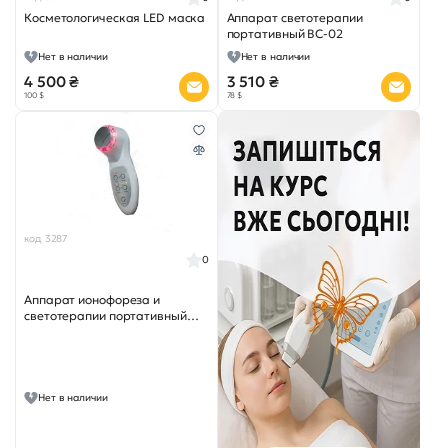
Косметологическая LED маска
Аппарат светотерапии
портативный ВС-02
Нет в наличии
Нет в наличии
4 500 ₴
3 510 ₴
100 $
78 $
код 3287
0
Аппарат ионофореза и
светотерапии портативный
ВС-06LED
Нет в наличии