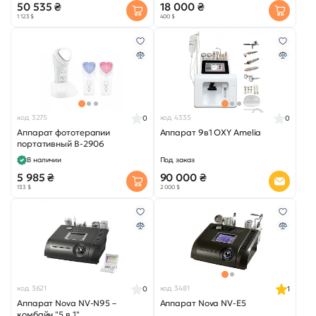
50 535 ₴
18 000 ₴
1 123 $
400 $
код 3275
код 4335
0
0
Аппарат фототерапии
Аппарат 9в1 OXY Amelia
портативный B-2906
В наличии
Под заказ
5 985 ₴
90 000 ₴
133 $
2 000 $
код 3621
код 3481
0
1
Аппарат Nova NV-N95 –
Аппарат Nova NV-E5
комбайн "5 в 1"