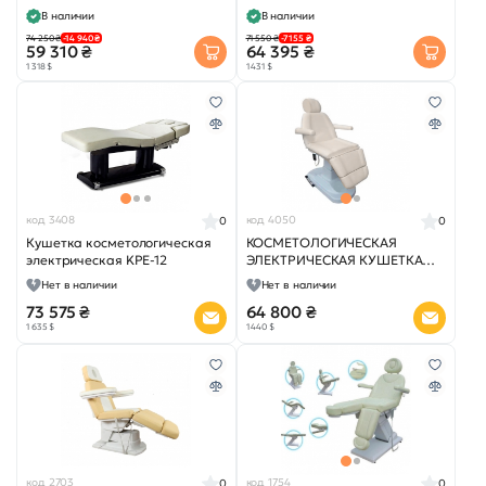
LUXE
LUXE
В наличии
В наличии
74 250 ₴
-14 940 ₴
71 550 ₴
-7 155 ₴
59 310 ₴
64 395 ₴
1 318 $
1 431 $
код 3408
код 4050
0
0
Кушетка косметологическая
КОСМЕТОЛОГИЧЕСКАЯ
электрическая KPE-12
ЭЛЕКТРИЧЕСКАЯ КУШЕТКА
KPE-10
Нет в наличии
Нет в наличии
73 575 ₴
64 800 ₴
1 635 $
1 440 $
код 2703
код 1754
0
0