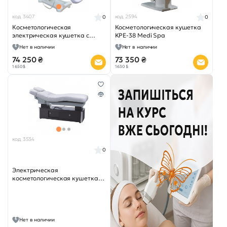
код 3407
код 2594
0
0
Косметологическая
Косметологическая кушетка
электрическая кушетка с
KPE-38 Medi Spa
подъёмом и вращением на
Нет в наличии
Нет в наличии
360 градусов KPE-11
74 250 ₴
73 350 ₴
1 650 $
1 630 $
код 3534
0
Электрическая
косметологическая кушетка
KPE-24
Нет в наличии