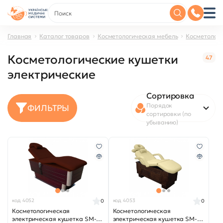
Главная
Каталог товаров
Косметологическая мебель
Косметологи
Косметологические кушетки
47
электрические
Сортировка
Порядок
ФИЛЬТРЫ
сортировки (по
убыванию)
код 4052
код 4053
0
0
Косметологическая
Косметологическая
электрическая кушетка SM-25
электрическая кушетка SM-26