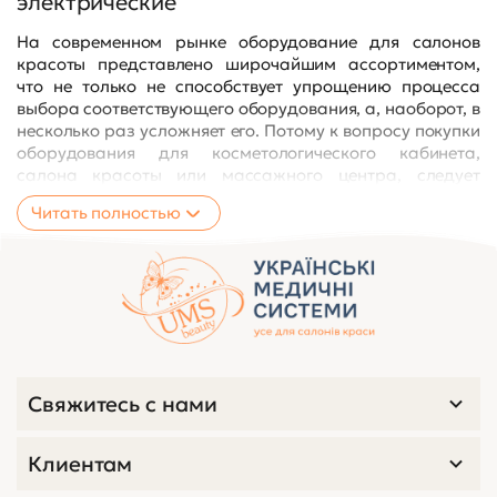
электрические
На современном рынке оборудование для салонов
красоты представлено широчайшим ассортиментом,
что не только не способствует упрощению процесса
выбора соответствующего оборудования, а, наоборот, в
несколько раз усложняет его. Потому к вопросу покупки
оборудования для косметологического кабинета,
салона красоты или массажного центра, следует
подойти обстоятельно.
Читать полностью
Солидный косметологический салон в Украине обязан
всегда предоставлять посетителям все самое лучшее –
от высококвалифицированных мастеров, и
эффективных безопасных препаратов, до
комфортабельного оборудования и высококлассного
сервиса. Это невозможно без специализированного
косметологического оборудования. Особенно это
касается косметологических кушеток, которые должны
Свяжитесь с нами
быть качественными, комфортными, и обеспечивать
максимальный комфорт и клиентам, и мастерам.
Клиентам
Электрические косметологические кушетки в Украине
производства лучших мировых брендов, представлены