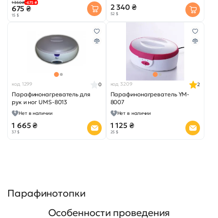
1 350 ₴
-675 ₴
2 340 ₴
675 ₴
52 $
15 $
код 1299
код 3209
0
2
Парафинонагреватель для
Парафинонагреватель YM-
рук и ног UMS-8013
8007
Нет в наличии
Нет в наличии
1 665 ₴
1 125 ₴
37 $
25 $
Парафинотопки
Особенности проведения