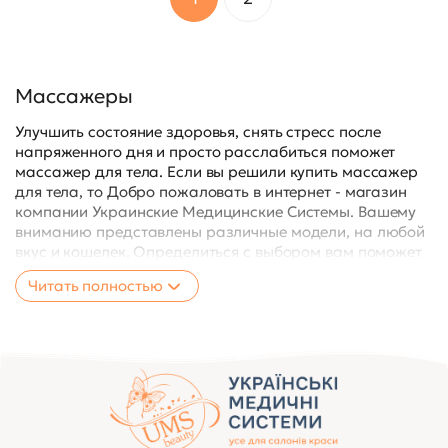
Массажеры
Улучшить состояние здоровья, снять стресс после
напряженного дня и просто расслабиться поможет
массажер для тела. Если вы решили купить массажер
для тела, то Добро пожаловать в интернет - магазин
компании Украинские Медицинские Системы. Вашему
вниманию представлены различные модели, на любой
вкус и кошелек. Определиться с выбором вам поможет
данная информация.
Читать полностью
Виды массажеров для тела
Ручные массажеры
Массажеры – накидки на кресло.
Массажеры для ног
Массаженые подушки
Все эти приспособления предназначены для
воздействия на определенные участки тела, которым