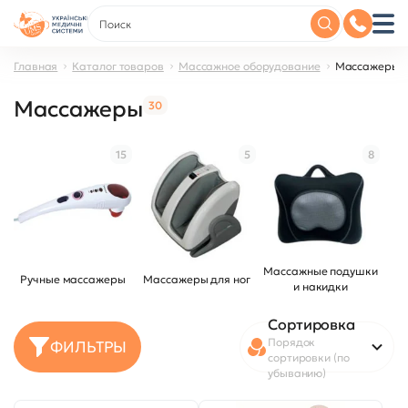
Главная
Каталог товаров
Массажное оборудование
Массажеры
Массажеры
30
15
5
8
Массажные подушки
Ручные массажеры
Массажеры для ног
и накидки
Сортировка
Порядок
ФИЛЬТРЫ
сортировки (по
убыванию)