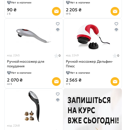
Нет в наличии
Нет в наличии
90 ₴
2 205 ₴
2 $
49 $
код 2245
код 2249
0
0
Ручной массажер для
Ручной массажер Дельфин-
похудения
Плюс
Нет в наличии
Нет в наличии
2 070 ₴
2 565 ₴
46 $
57 $
код 2248