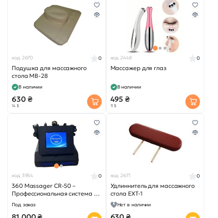
код 2670
код 2448
0
0
Подушка для массажного
Массажер для глаз
стола MB-28
В наличии
В наличии
630 ₴
495 ₴
14 $
11 $
код 3954
код 2671
0
0
360 Massager CR-50 –
Удлиннитель для массажного
Профессиональная система 3-
стола EXT-1
в-1 для коррекции фигуры и
Под заказ
Нет в наличии
терапии
81 000 ₴
630 ₴