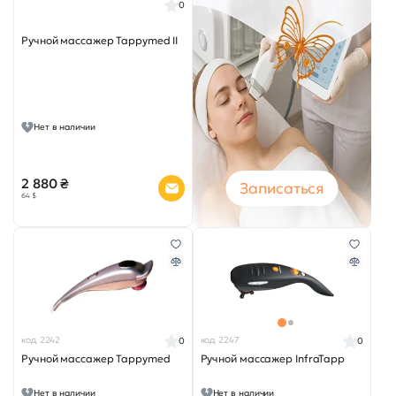
0
Ручной массажер Tappymed II
Нет в наличии
2 880 ₴
Записаться
64 $
код 2242
код 2247
0
0
Ручной массажер Tappymed
Ручной массажер InfraTapp
Нет в наличии
Нет в наличии