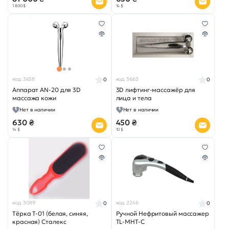
1 800 $
14 $
код 3638
код 3663
0
0
Аппарат AN-20 для 3D
3D лифтинг-массажёр для
массажа кожи
лица и тела
Нет в наличии
Нет в наличии
630 ₴
450 ₴
14 $
10 $
код 3089
код 2246
0
0
Тёрка Т-01 (белая, синяя,
Ручной Нефритовый массажер
красная) Сталекс
TL-MHT-C