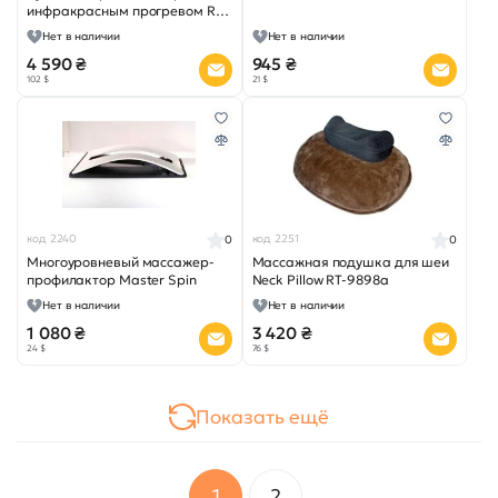
инфракрасным прогревом RT-
1111
Нет в наличии
Нет в наличии
4 590 ₴
945 ₴
102 $
21 $
код 2240
код 2251
0
0
Многоуровневый массажер-
Массажная подушка для шеи
профилактор Master Spin
Neck Pillow RT-9898a
Нет в наличии
Нет в наличии
1 080 ₴
3 420 ₴
24 $
76 $
Показать ещё
1
2