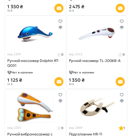
1 350 ₴
2 475 ₴
30 $
55 $
код 2239
код 2243
0
0
Ручной массажер Dolphin RT-
Ручной масажер TL-2006B-A
Q051
Нет в наличии
Нет в наличии
1 125 ₴
1 350 ₴
25 $
30 $
код 2250
код 2669
0
1
Ручной вибромассажер c
Подголовник HR-11