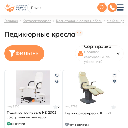
Главная
Каталог товаров
Косметологическая мебель
Мебель для
Педикюрные кресла
19
Сортировка
Порядок
ФИЛЬТРЫ
сортировки (по
убыванию)
код 3670
код 2796
0
0
Педикюрное кресло HZ-2302
Педикюрное кресло КРЕ-21
со стульчиком мастера
В наличии
Нет в наличии