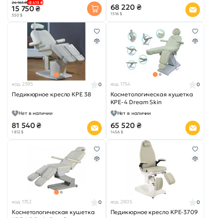
24 165 ₴
-8 415 ₴
68 220 ₴
15 750 ₴
1 516 $
350 $
код 2595
код 1754
0
0
Педикюрное кресло КРЕ 38
Косметологическая кушетка
KPE-4 Dream Skin
Нет в наличии
Нет в наличии
81 540 ₴
65 520 ₴
1 812 $
1 456 $
код 1752
код 2805
0
0
Косметологическая кушетка
Педикюрное кресло KPE-3709