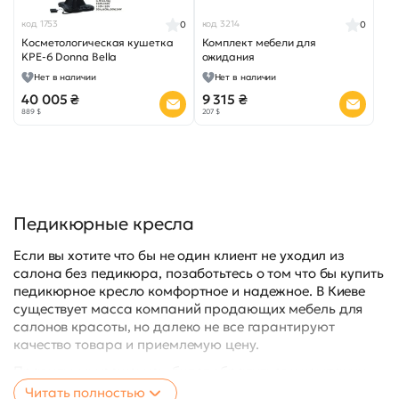
код 1753
код 3214
0
0
Косметологическая кушетка
Комплект мебели для
KPE-6 Donna Bella
ожидания
Нет в наличии
Нет в наличии
40 005 ₴
9 315 ₴
889 $
207 $
Педикюрные кресла
Если вы хотите что бы не один клиент не уходил из
салона без педикюра, позаботьтесь о том что бы купить
педикюрное кресло комфортное и надежное. В Киеве
существует масса компаний продающих мебель для
салонов красоты, но далеко не все гарантируют
качество товара и приемлемую цену.
Правильным решением будет обратиться к компании
Украинские Медицинские Системы, профессиональные
Читать полностью