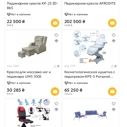
Педикюрное кресло KP-23 ZD-
Педикюрное кресло AFRODITE
865
Нет в наличии
Нет в наличии
22 500 ₴
202 500 ₴
500 $
4 500 $
код 2583
код 1119
0
0
Кресло для массажа ног и
Косметологическая кушетка с
педикюра UMS 1005
подогревом KPE-5 Personal
Touch
Нет в наличии
Нет в наличии
30 285 ₴
65 250 ₴
673 $
1 450 $