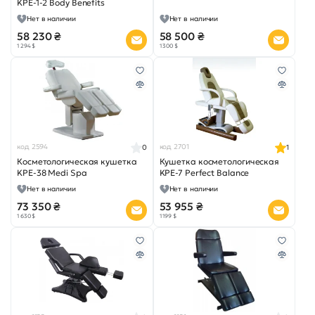
KPE-1-2 Body Benefits
Нет в наличии
Нет в наличии
58 230 ₴
58 500 ₴
1 294 $
1 300 $
код 2594
код 2701
0
1
Косметологическая кушетка
Кушетка косметологическая
KPE-38 Medi Spa
KPE-7 Perfect Balance
Нет в наличии
Нет в наличии
73 350 ₴
53 955 ₴
1 630 $
1 199 $