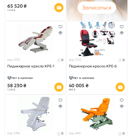
65 520 ₴
Записаться
1 456 $
код 1075
код 1120
0
0
Педикюрное кресло KPE-1
Педикюрное кресло KPE-6
Нет в наличии
Нет в наличии
58 230 ₴
40 005 ₴
1 294 $
889 $
код 3196
код 660
0
0