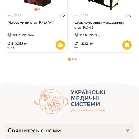
код 2598
код 4058
0
0
Массажный стол КРЕ-4-1
Стационарный массажный
стол KO-13
Нет в наличии
Нет в наличии
28 530 ₴
21 555 ₴
634 $
479 $
Свяжитесь с нами