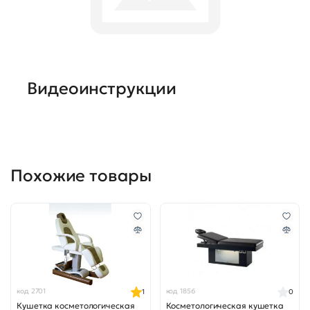
Видеоинструкции
Похожие товары
код 2701
код 1856
1
0
Кушетка косметологическая
Косметологическая кушетка
KPE-7 Perfect Balance
Gedong
Нет в наличии
Нет в наличии
53 955 ₴
63 000 ₴
1 199 $
1 400 $