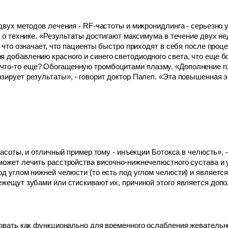
 двух методов лечения - RF-частоты и микронидлинга - серьезно
а о технике. «Результаты достигают максимума в течение двух н
, что означает, что пациенты быстро приходят в себя после пр
 добавлению красного и синего светодиодного света, что еще б
то-то еще? Обогащенную тромбоцитами плазму. «Дополнение п
изирует результаты», - говорит доктор Палеп. «Эта повышенная
расоты, и отличный пример тому - инъекции Ботокса в челюсть», 
 может лечить расстройства височно-нижнечелюстного сустава и
од углом нижней челюсти (то есть под углом челюсти) и являетс
ежещут зубами или стискивают их, причиной этого является доп
ьзовать как функционально для временного ослабления жевател