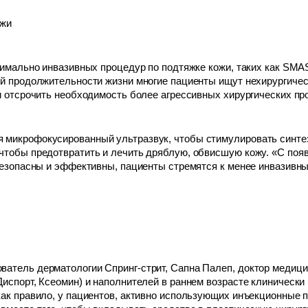
ожи
инимально инвазивных процедур по подтяжке кожи, таких как SMA
ней продолжительности жизни многие пациенты ищут нехирургиче
и отсрочить необходимость более агрессивных хирургических про
 микрофокусированный ультразвук, чтобы стимулировать синтез 
чтобы предотвратить и лечить дряблую, обвисшую кожу. «С поя
 безопасны и эффективны, пациенты стремятся к менее инвазивн
атель дерматологии Спринг-стрит, Сапна Палеп, доктор медицин
Диспорт, Ксеомин) и наполнителей в раннем возрасте клинически
как правило, у пациентов, активно использующих инъекционные п