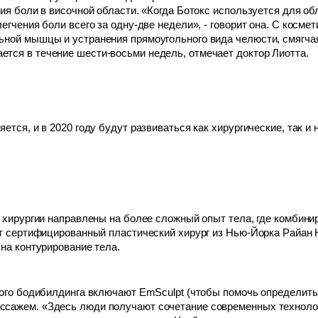
ия боли в височной области. «Когда Ботокс используется для об
егчения боли всего за одну-две недели», - говорит она. С косме
ной мышцы и устранения прямоугольного вида челюсти, смягчая
тся в течение шести-восьми недель, отмечает доктор Лиотта.
ется, и в 2020 году будут развиваться как хирургические, так и
й хирургии направлены на более сложный опыт тела, где комбини
ит сертифицированный пластический хирург из Нью-Йорка Райан 
 на контурирование тела.
кого бодибилдинга включают EmSculpt (чтобы помочь определить 
сажем. «Здесь люди получают сочетание современных техноло