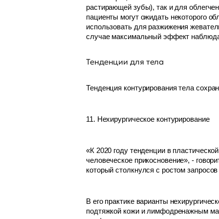
растирающей зубы), так и для облегчен
пациенты могут ожидать некоторого обл
использовать для разжижения жеватель
случае максимальный эффект наблюдае
Тенденции для тела
Тенденция контурирования тела сохраня
11. Нехирургическое контурирование
«К 2020 году тенденции в пластическо
человеческое прикосновение», - говор
который столкнулся с ростом запросов
В его практике варианты нехирургичес
подтяжкой кожи и лимфодренажным мас