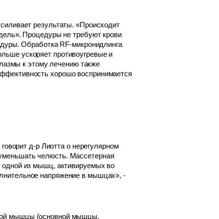
 усиливает результаты. «Происходит
едель». Процедуры не требуют крови
оцедуры. Обработка RF-микронидлинга
ольше ускоряет противоугревые и
лазмы к этому лечению также
 эффективность хорошо воспринимается
- говорит д-р Лиотта о нерегулярном
 уменьшать челюсть. Массетерная
я одной из мышц, активируемых во
олнительное напряжение в мышцах», -
ьной мышцы (основной мышцы,