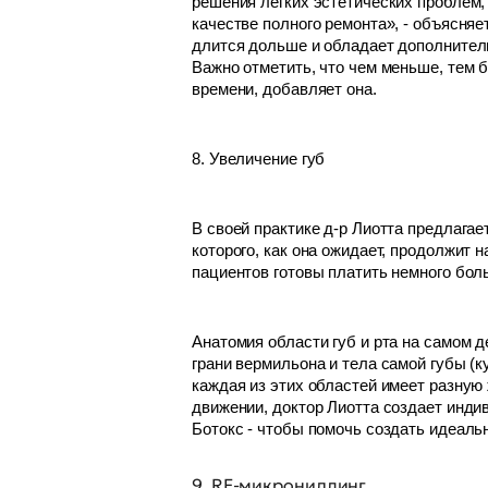
решения легких эстетических проблем,
качестве полного ремонта», - объясня
длится дольше и обладает дополнитель
Важно отметить, что чем меньше, тем 
времени, добавляет она.
8. Увеличение губ
В своей практике д-р Лиотта предлагае
которого, как она ожидает, продолжит 
пациентов готовы платить немного бол
Анатомия области губ и рта на самом 
грани вермильона и тела самой губы (к
каждая из этих областей имеет разную 
движении, доктор Лиотта создает индив
Ботокс - чтобы помочь создать идеаль
9. RF-микронидлинг