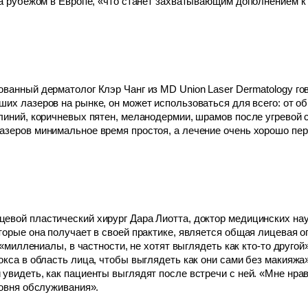
за рубежом в Европе, «что станет захватывающим дополнением 
анный дерматолог Клэр Чанг из MD Union Laser Dermatology говор
йших лазеров на рынке, он может использоваться для всего: от о
линий, коричневых пятен, меланодермии, шрамов после угревой 
азеров минимальное время простоя, а лечение очень хорошо пе
вой пластический хирург Дара Лиотта, доктор медицинских наук
торые она получает в своей практике, является общая лицевая 
 «миллениалы, в частности, не хотят выглядеть как кто-то другой
са в область лица, чтобы выглядеть как они сами без макияжа», - 
увидеть, как пациенты выглядят после встречи с ней. «Мне нрав
ровня обслуживания».