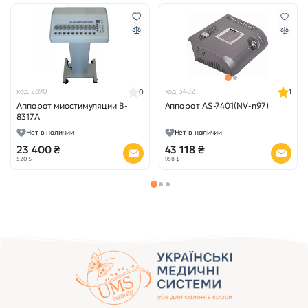
код 2690
код 3482
0
1
Аппарат миостимуляции B-
Аппарат AS-7401(NV-n97)
8317A
Нет в наличии
Нет в наличии
23 400 ₴
43 118 ₴
520 $
958 $