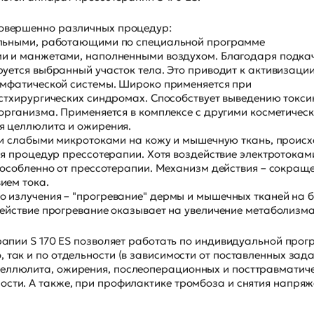
 совершенно различных процедур:
льными, работающими по специальной программе
и и манжетами, наполненными воздухом. Благодаря подка
уется выбранный участок тела. Это приводит к активизаци
имфатической системы. Широко применяется при
стхирургических синдромах. Способствует выведению токси
организма. Применяется в комплексе с другими косметичес
я целлюлита и ожирения.
ии слабыми микротоками на кожу и мышечную ткань, происх
ия процедур прессотерапии. Хотя воздействие электротокам
бособленно от прессотерапии. Механизм действия – сокращ
ием тока.
 излучения – "прогревание" дермы и мышечных тканей на
ействие прогревание оказывает на увеличение метаболизма
ерапии S 170 ES позволяет работать по индивидуальной прог
 так и по отдельности (в зависимости от поставленных зада
целлюлита, ожирения, послеоперационных и посттравматич
ости. А также, при профилактике тромбоза и снятия напря