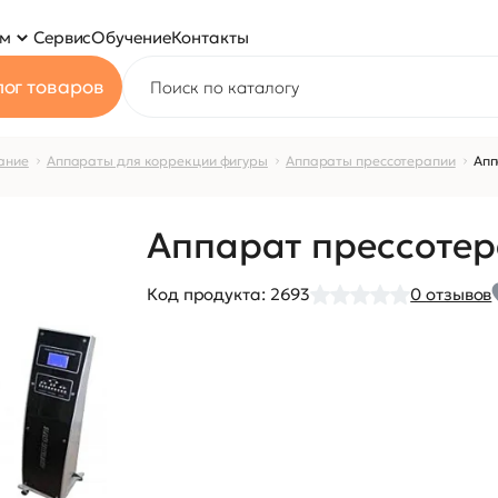
ям
Сервис
Обучение
Контакты
ог товаров
ание
Аппараты для коррекции фигуры
Аппараты прессотерапии
Апп
Аппарат прессотер
Код продукта:
2693
0
отзывов