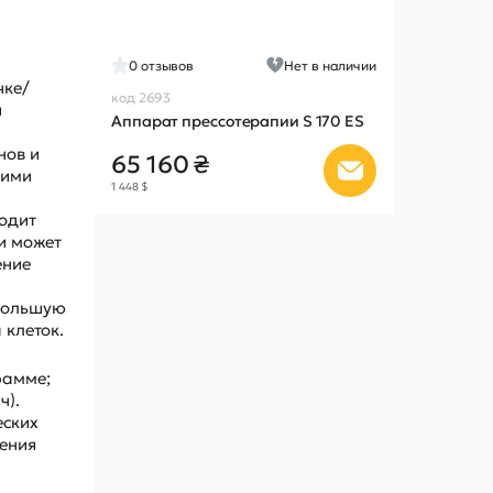
0
отзывов
Нет в наличии
чке/
код 2693
и
Аппарат прессотерапии S 170 ES
нов и
65 160 ₴
кими
1 448 $
одит
и может
ение
 большую
 клеток.
рамме;
ч).
еских
жения