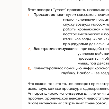
Этот аппарат "умеет" проводить несколько
Прессотерапию
– путем массажа специа
многочисленными поясам
спуску воздуха массажир
работы кровеносной и л
посттравматических и по
излишков воды, жира из 
процедурами для лечени
Электромиостимуляцию
– при воздейств
усиление действ
проводиться и о
мышц под действ
Физеотерапию
с помощью инфракрасного
глубину. Наибольшее возд
Что важно, так это то, что аппарат прессот
используя, как все процедуры одновременно,
Аппарат широко используется для лечения 
проблем, хронической венозной недостаточн
после интенсивных спортивных тренировок.