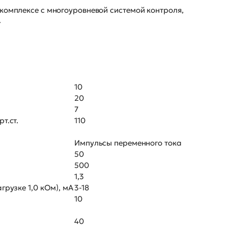
комплексе с многоуровневой системой контроля,
.
10
20
7
т.ст.
110
Импульсы переменного тока
50
500
1,3
грузке 1,0 кОм), мА
3-18
10
40