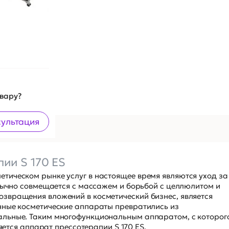
овару?
сультация
ии S 170 ES
тическом рынке услуг в настоящее время являются уход за
обычно совмещается с массажем и борьбой с целлюлитом и
звращения вложений в косметический бизнес, является
нные косметические аппараты превратились из
льные. Таким многофункциональным аппаратом, с которог
ляется аппарат прессотерапии S 170 ES.