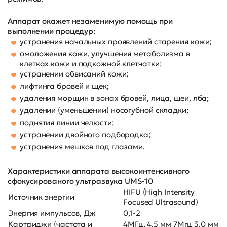
Аппарат окажет незаменимую помощь при
выполнении процедур:
устранения начальных проявлений старения кожи;
омоложения кожи, улучшения метаболизма в
клетках кожи и подкожной клетчатки;
устранении обвисаний кожи;
лифтинга бровей и щек;
удаления морщин в зонах бровей, лица, шеи, лба;
удалении (уменьшении) носогубной складки;
поднятия линии челюсти;
устранении двойного подбородка;
устранения мешков под глазами.
Характеристики аппарата высокоинтенсивного
сфокусированого ультразвука UMS-10
HIFU (High Intensity
Источник энергии
Focused Ultrasound)
Энергия импульсов, Дж
0,1-2
Картриджи (частота и
4МГц, 4,5 мм 7Мгц 3,0 мм