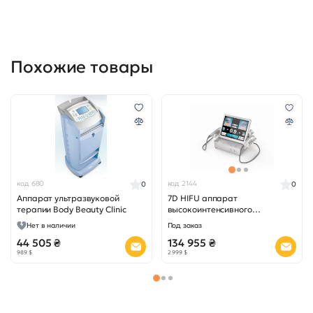
Похожие товары
код 680
код 2144
0
0
Аппарат ультразвуковой
7D HIFU аппарат
терапии Body Beauty Clinic
высокоинтенсивного
фокусированного ультразвука
Нет в наличии
Под заказ
460
44 505 ₴
134 955 ₴
989 $
2 999 $