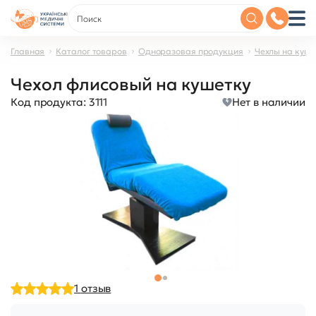
Главная
Каталог товаров
Одноразовая продукция
Чехлы на куше
Чехол флисовый на кушетку
Код продукта:
3111
Нет в наличии
1
отзыв