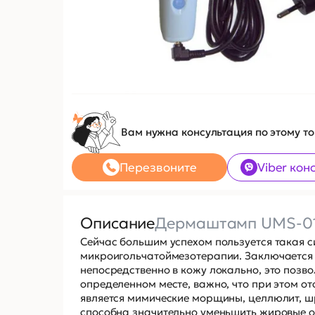
Вам нужна консультация по этому т
Перезвоните
Viber кон
Описание
Дермаштамп UMS-0
Сейчас большим успехом пользуется такая с
микроигольчатоймезотерапии. Заключается 
непосредственно в кожу локально, это поз
определенном месте, важно, что при этом о
является мимические морщины, целлюлит, шр
способна значительно уменьшить жировые о