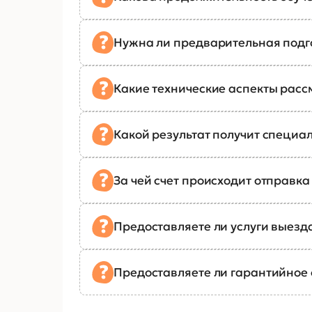
Нужна ли предварительная подг
Какие технические аспекты рас
Какой результат получит специал
За чей счет происходит отправк
Предоставляете ли услуги выезд
Предоставляете ли гарантийное