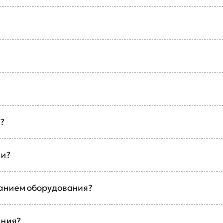
?
ии?
ванием оборудования?
ения?