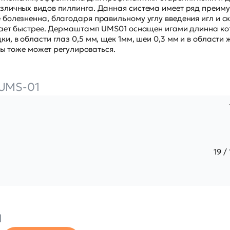
зличных видов пиллинга. Данная система имеет ряд преим
болезненна, благодаря правильному углу введения игл и с
ивает быстрее. Дермаштамп UMS01 оснащен игами длинна к
, в области глаз 0,5 мм, щек 1мм, шеи 0,3 мм и в области 
лы тоже может регулироваться.
UMS-01
19 / 
1