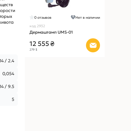
уществ
корости
оторых
0
отзывов
Нет в наличии
живота
код 2932
Дермаштамп UMS-01
12 555 ₴
279 $
14 / 2.4
0,054
14 / 9.5
5