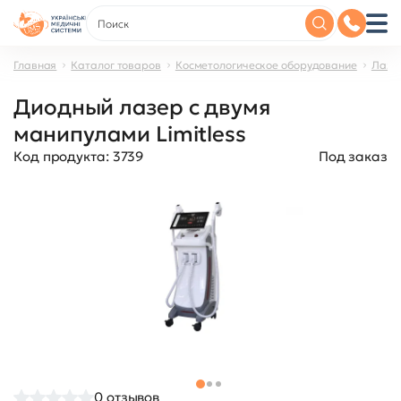
Главная
Каталог товаров
Косметологическое оборудование
Лазе
Диодный лазер с двумя
манипулами Limitless
Код продукта:
3739
Под заказ
0
отзывов