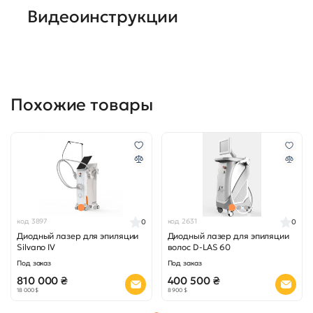
Видеоинструкции
Похожие товары
код 3897
код 2631
0
0
Диодный лазер для эпиляции
Диодный лазер для эпиляции
Silvano IV
волос D-LAS 60
Под заказ
Под заказ
810 000 ₴
400 500 ₴
18 000 $
8 900 $