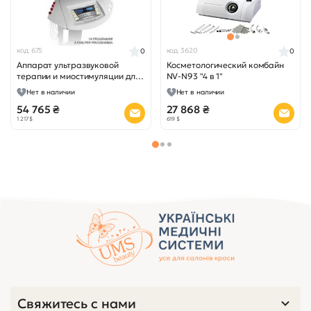
код 675
код 3620
0
0
Аппарат ультразвуковой
Косметологический комбайн
терапии и миостимуляции для
NV-N93 "4 в 1"
лица Xilia Dual Face
Нет в наличии
Нет в наличии
54 765 ₴
27 868 ₴
1 217 $
619 $
Свяжитесь с нами