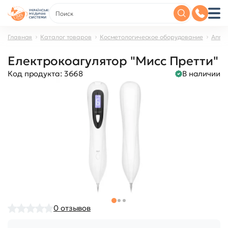
Главная
Каталог товаров
Косметологическое оборудование
Аппа
Електрокоагулятор "Мисс Претти"
Код продукта:
3668
В наличии
0
отзывов