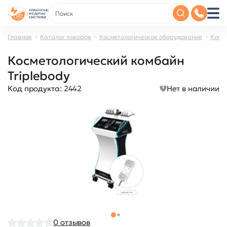
Главная
Каталог товаров
Косметологическое оборудование
Косм
Косметологический комбайн
Triplebody
Код продукта:
2442
Нет в наличии
0
отзывов