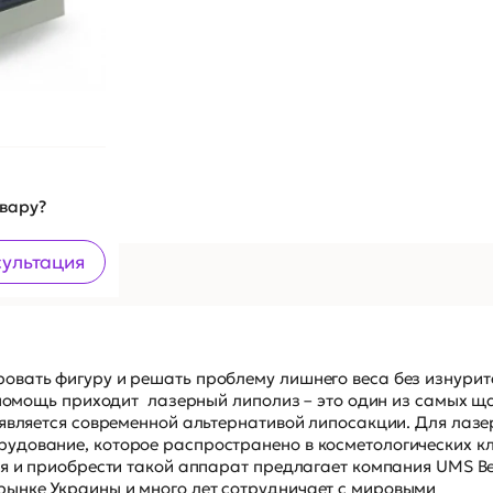
овару?
сультация
овать фигуру и решать проблему лишнего веса без изнури
а помощь приходит лазерный липолиз – это один из самых 
 является современной альтернативой липосакции. Для лазе
удование, которое распространено в косметологических к
я и приобрести такой аппарат предлагает компания UMS Be
ынке Украины и много лет сотрудничает с мировыми