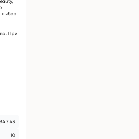
auty,
о
а выбор
ва. При
 34 ? 43
10