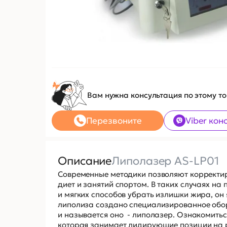
Вам нужна консультация по этому т
Перезвоните
Viber кон
Описание
Липолазер AS-LP01
Современные методики позволяют корректир
диет и занятий спортом. В таких случаях н
и мягких способов убрать излишки жира, он
липолиза создано специализированное обор
и называется оно - липолазер. Ознакомитьс
которая занимает лидирующие позиции на р