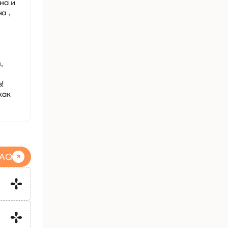
на и
а ,
,
в!
как
FAQ