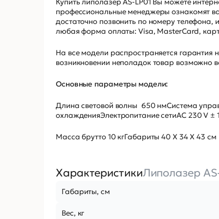
Купить липолазер AS-LP01 Вы можете интер
профессиональные менеджеры ознакомят вас
достаточно позвонить по номеру телефона, 
любая форма оплаты: Visa, MasterCard, кар
На все модели распространяется гарантия н
возникновении неполадок товар возможно ве
Основные параметры модели:
Длина световой волны 650 нмСистема упра
охлажденияЭлектропитание сетиAC 230 V ± 10
Масса брутто 10 кгГабариты 40 Х 34 Х 43 см
Характеристики
Липолазер AS
Габариты, см
Вес, кг