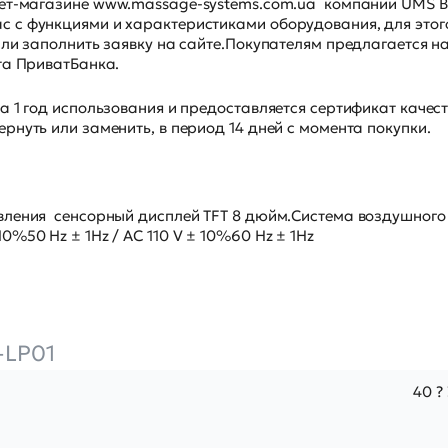
нет-магазине
www.massage-systems.com.ua
компании UMS Be
 с функциями и характеристиками оборудования, для этог
или заполнить заявку на сайте.Покупателям предлагается н
та ПриватБанка.
а 1 год использования и предоставляется сертификат качест
рнуть или заменить, в период 14 дней с момента покупки.
вления сенсорный дисплей TFT 8 дюйм.Система воздушного
%50 Hz ± 1Hz / AC 110 V ± 10%60 Hz ± 1Hz
-LP01
40 ?