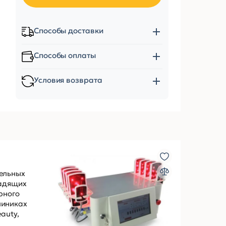
Способы доставки
Способы оплаты
Условия возврата
тельных
щадящих
рного
линиках
auty,