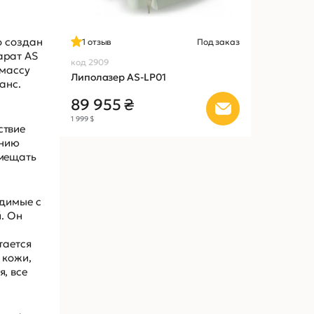
о создан
1
отзыв
Под заказ
арат AS
код 2909
 массу
Липолазер AS-LP01
анс.
89 955 ₴
1 999 $
ствие
ению
вмещать
одимые с
. Он
тается
 кожи,
, все