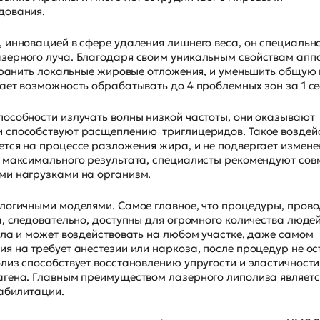
дования.
 инновацией в сфере удаления лишнего веса, он специальн
зерного луча. Благодаря своим уникальным свойствам апп
странить локальные жировые отложения, и уменьшить общую
ает возможность обрабатывать до 4 проблемных зон за 1 се
пособности излучать волны низкой частоты, они оказывают
 способствуют расщеплению триглицеридов. Такое воздей
ется на процессе разложения жира, и не подвергает измен
я максимального результата, специалисты рекомендуют со
ми нагрузками на организм.
логичными моделями. Самое главное, что процедуры, пров
а, следовательно, доступны для огромного количества людей
ела и может воздействовать на любом участке, даже самом
я на требует анестезии или наркоза, после процедур не ос
лиз способствует восстановлению упругости и эластичности
гена. Главным преимуществом лазерного липолиза является
еабилитации.