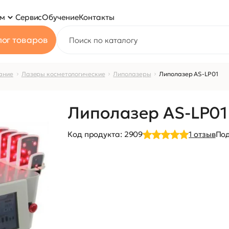
ям
Сервис
Обучение
Контакты
ог товаров
ание
Лазеры косметологические
Липолазеры
Липолазер AS-LP01
Липолазер AS-LP01
Код продукта:
2909
1
отзыв
Под