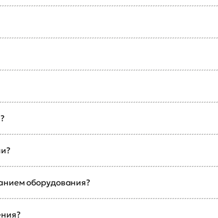
?
ии?
ванием оборудования?
ения?