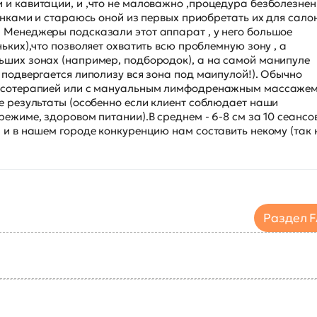
и кавитации, и ,что не маловажно ,процедура безболезнен
инками и стараюсь оной из первых приобретать их для салон
 Менеджеры подсказали этот аппарат , у него большое
ьких),что позволяет охватить всю проблемную зону , а
ьших зонах (например, подбородок), а на самой манипуле
 подвергается липолизу вся зона под маипулой!). Обычно
ессотерапией или с мануальным лимфодренажным массажем
е результаты (особенно если клиент соблюдает наши
ежиме, здоровом питании).В среднем - 6-8 см за 10 сеансо
 и в нашем городе конкуренцию нам составить некому (так 
Раздел 