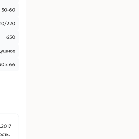
50-60
110/220
650
душное
30 x 66
.2017
сть.