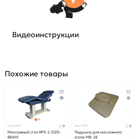
Видеоинструкции
Похожие товары
код 3462
код 2670
0
0
Массажный стол KPE-2-3(ZD-
Подушка для массажного
866H)
стола MB-28