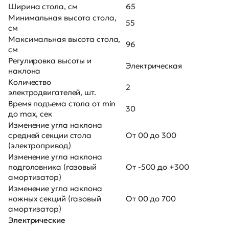
Ширина стола, см
65
Минимальная высота стола,
55
см
Максимальная высота стола,
96
см
Регулировка высоты и
Электрическая
наклона
Количество
2
электродвигателей, шт.
Время подъема стола от min
30
до max, сек
Изменение угла наклона
средней секции стола
От 00 до 300
(электропривод)
Изменение угла наклона
подголовника (газовый
От -500 до +300
амортизатор)
Изменение угла наклона
ножных секций (газовый
От 00 до 700
амортизатор)
Электрические