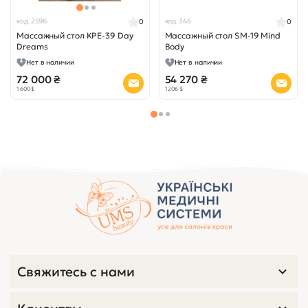
код 2596
код 346
0
0
Массажный стол KPE-39 Day
Массажный стол SM-19 Mind
Dreams
Body
Нет в наличии
Нет в наличии
72 000 ₴
54 270 ₴
1 600 $
1 206 $
Свяжитесь с нами