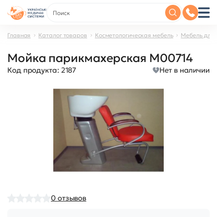
Главная
Каталог товаров
Косметологическая мебель
Мебель для
Мойка парикмахерская М00714
Код продукта:
2187
Нет в наличии
0
отзывов