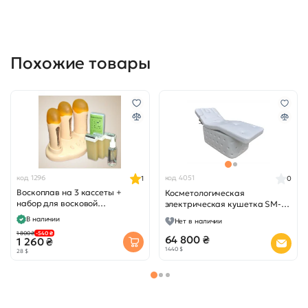
Похожие товары
код 1296
код 4051
1
0
Воскоплав на 3 кассеты +
Косметологическая
набор для восковой
электрическая кушетка SM-20
депиляции UMS-8324
LUXE
В наличии
Нет в наличии
1 800 ₴
-540 ₴
64 800 ₴
1 260 ₴
1 440 $
28 $