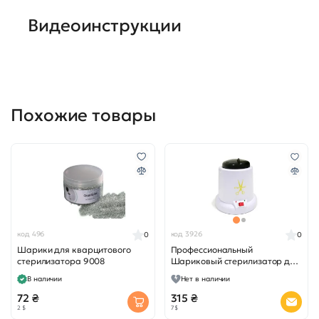
Видеоинструкции
Похожие товары
код 496
код 3926
0
0
Шарики для кварцитового
Профессиональный
стерилизатора 9008
Шариковый стерилизатор для
инструмента YM-9008+
В наличии
Нет в наличии
72 ₴
315 ₴
2 $
7 $