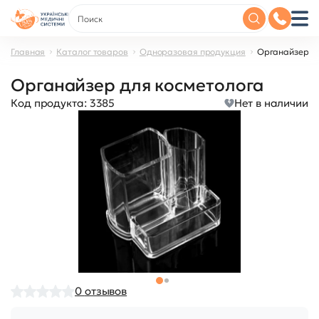
Главная
Каталог товаров
Одноразовая продукция
Органайзер д
Органайзер для косметолога
Код продукта:
3385
Нет в наличии
0
отзывов