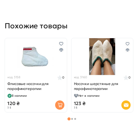
Похожие товары
код 3158
код 3160
0
0
Флисовые носочки для
Носочки шерстяные для
парафинотерапии
парафинотерапии
В наличии
Нет в наличии
120 ₴
123 ₴
3 $
3 $