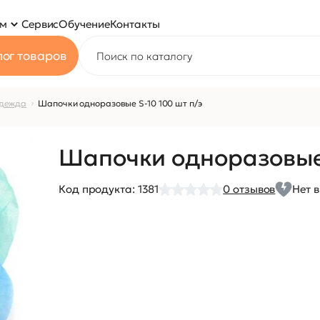
ям
Сервис
Обучение
Контакты
ог товаров
дежда
Шапочки одноразовые S-10 100 шт п/э
Шапочки одноразовые 
Код продукта:
1381
0
отзывов
Нет 