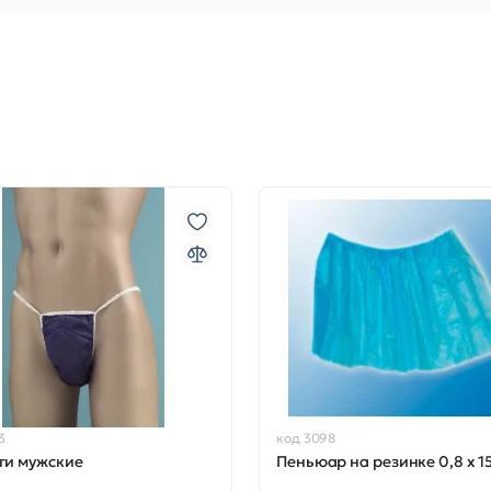
3
код 3098
ги мужские
Пеньюар на резинке 0,8 х 1