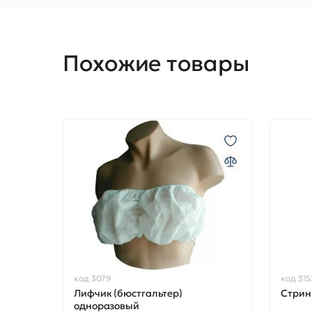
Похожие товары
код 3079
код 315
Лифчик (бюстгальтер)
Стрин
одноразовый