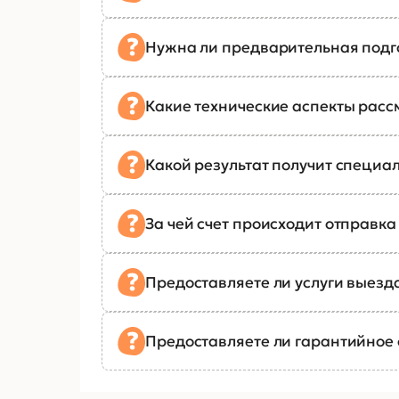
Нужна ли предварительная подг
Какие технические аспекты рас
Какой результат получит специал
За чей счет происходит отправк
Предоставляете ли услуги выезд
Предоставляете ли гарантийное