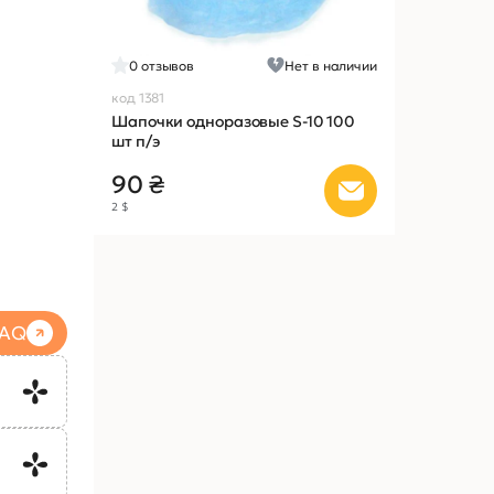
0
отзывов
Нет в наличии
код 1381
Шапочки одноразовые S-10 100
шт п/э
90 ₴
2 $
FAQ