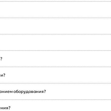
?
ии?
ванием оборудования?
ения?