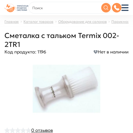
Главная
Каталог товаров
Оборудование для салонов
Парикмахер
Сметалка с тальком Termix 002-
2TR1
Код продукта:
1196
Нет в наличии
0
отзывов