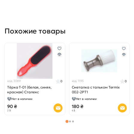
Похожие товары
код 3089
код 1195
0
0
Тёрка Т-01 (белая, синяя,
Сметалка с тальком Termix
красная) Сталекс
002-2PT1
Нет в наличии
Нет в наличии
90 ₴
180 ₴
2 $
4 $