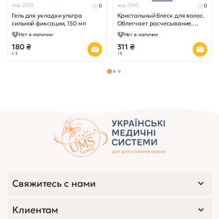
код 2538
код 2993
0
0
Гель для укладки ультра
Кристальный блеск для волос.
сильной фиксации, 150 мл
Облегчает расчесывание.
Hulahoop, 50 мл.
Нет в наличии
Нет в наличии
180 ₴
311 ₴
4 $
7 $
Свяжитесь с нами
Клиентам