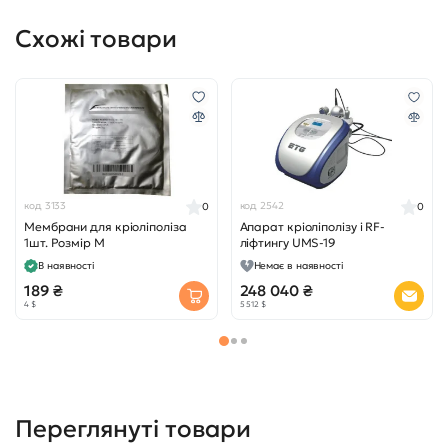
Схожі товари
код 3133
код 2542
0
0
Мембрани для кріоліполіза
Апарат кріоліполізу і RF-
1шт. Розмір М
ліфтингу UMS-19
В наявності
Немає в наявності
189 ₴
248 040 ₴
4 $
5 512 $
Переглянуті товари