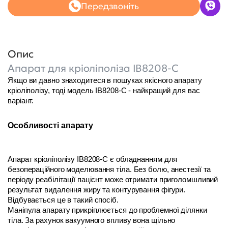
Передзвоніть
Опис
Апарат для кріоліполіза IB8208-C
Якщо ви давно знаходитеся в пошуках якісного апарату 
кріоліполізу, тоді модель IB8208-C - найкращий для вас 
варіант. 
Особливості апарату
Апарат кріоліполізу IB8208-C є обладнанням для 
безопераційного моделювання тіла. Без болю, анестезії та 
періоду реабілітації пацієнт може отримати приголомшливий 
результат видалення жиру та контурування фігури. 
Відбувається це в такий спосіб. 
Маніпула апарату прикріплюється до проблемної ділянки 
тіла. За рахунок вакуумного впливу вона щільно 