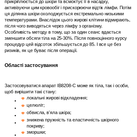
прикріплюється до шкіри та всмоктує її в насадку, 
активізуючи цим кровообіг і прискорюючи відтік лімфи. Потім 
ця ділянка шкіри охолоджується екстремально низькими 
температурами. Внаслідок цього жирові клітини відмирають, 
після чого виводяться через лімфу з організму. 
Особливість методу в тому, що за один сеанс вдається 
зменшити обсяги тіла на 25-30%. Після повноцінного курсу 
процедур цей відсоток збільшується до 85. І все це без 
ризиків, як це буває після операції. 
Області застосування
Застосовуватися апарат IB8208-C може як тіла, так і особи, 
щоб вирішити такі стану:
локальні жирові відкладення;
целюліт;
обвисла, в'яла шкіра;
знижена пружність та еластичність шкірного 
покриву;
зморшки;