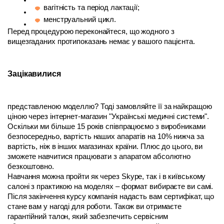
вагітність та період лактації;
менструальний цикл. 
Перед процедурою переконайтеся, що жодного з 
вищезгаданих протипоказань немає у вашого пацієнта. 
Зацікавилися 
представленою моделлю? Тоді замовляйте її за найкращою 
ціною через інтернет-магазин "Українські медичні системи". 
Оскільки ми більше 15 років співпрацюємо з виробниками 
безпосередньо, вартість наших апаратів на 10% нижча за 
вартість, ніж в інших магазинах країни. Плюс до цього, ви 
зможете навчитися працювати з апаратом абсолютно 
безкоштовно.
Навчання можна пройти як через Skype, так і в київському 
салоні з практикою на моделях – формат вибираєте ви самі. 
Після закінчення курсу компанія надасть вам сертифікат, що 
стане вам у нагоді для роботи. Також ви отримаєте 
гарантійний талон, який забезпечить сервісним 