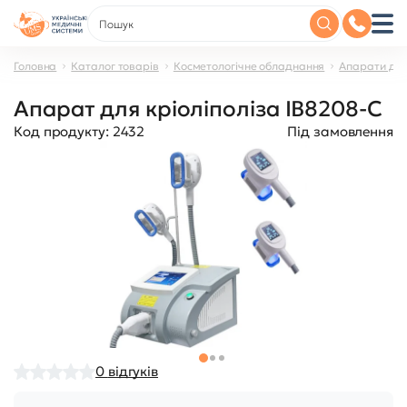
Головна
Каталог товарів
Косметологічне обладнання
Апарати для
Апарат для кріоліполіза IB8208-C
Код продукту:
2432
Під замовлення
0
відгуків