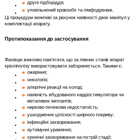
друге підборіддя;
уповільнений кровообіг та лімфодренаж.
Ці процедури можливі за рахунок наявності двох маніпул у 
комплектації апарату. 
Протипоказання до застосування
Фахівцю важливо пам'ятати, що за певних станів апарат 
кріоліполізу використовувати забороняється. Такими є:
ожиріння;
онкологія;
алергічні реакції на холод;
наявність вбудованого кардіостимулятора чи 
металевих імплантів;
нирково-печінкова недостатність;
ушкодження цілісності шкірного покриву;
інфекційні захворювання;
аутоімунні ураження;
хронічні захворювання на гострій стадії;