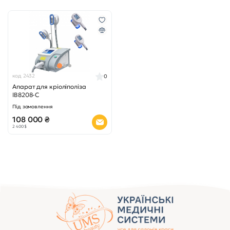
код 2432
0
Апарат для кріоліполіза
IB8208-C
Під замовлення
108 000 ₴
2 400 $