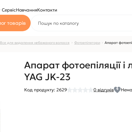
Сервіс
Навчання
Контакти
ог товарів
Все для видалення небажаного волосся
Фотоепілятори
Апарат фотоепіл
Апарат фотоепіляції і 
YAG JK-23
Код продукту:
2629
0
відгуків
Нема