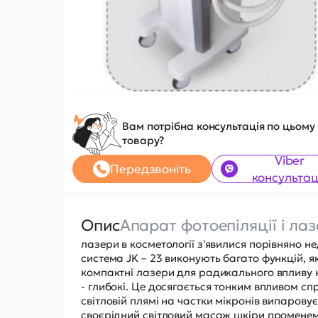
Вам потрібна консультація по цьому
товару?
Viber
Передзвоніть
консультац
Опис
Апарат фотоепіляції і лаз
лазери в косметології з'явилися порівняно не
система JK – 23 виконують багато функцій, як 
компактні лазери для радикального впливу н
- глибокі. Це досягається тонким впливом с
світловій плямі на частки мікронів випарову
своєрідний світловий масаж шкіри променем 