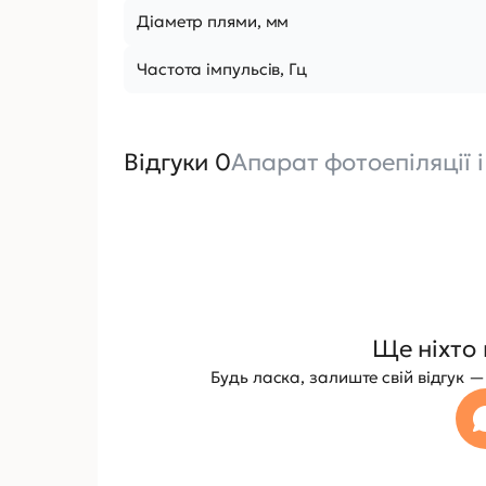
Діаметр плями, мм
Частота імпульсів, Гц
Відгуки 0
Апарат фотоепіляції і
Ще ніхто 
Будь ласка, залиште свій відгук