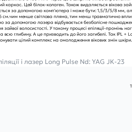
ий каркас. Цей білок-колаген. Також видаляється вікова за
ється за допомогою комп'ютера і може бути: 1,5/3/5/8 мм, а
1.6 см.чим менше світлова пляма, тим менш травматично впли
чайно за допомогою лазера відбувається безболісне пошкодже
зайвої волосистості. У такому процесі епіляції-промінь наг
 всю глибину. А це призводить до його загибелі. Так IPL + L
онувати цілий комплекс на омолодження вікових змін шкіри
ляції і лазер Long Pulse Nd: YAG JK-23