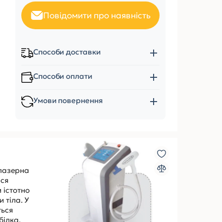
Повідомити про наявність
Способи доставки
Способи оплати
Умови повернення
 лазерна
ися
 істотно
 тіла. У
ться
білка,