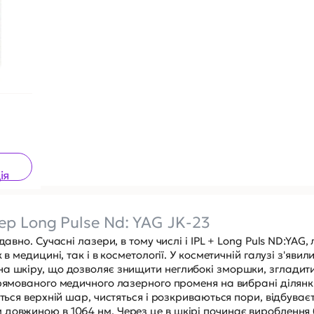
ія
ер Long Pulse Nd: YAG JK-23
давно. Сучасні лазери, в тому числі і IPL + Long Puls ND:YAG,
в медицині, так і в косметології. У косметичній галузі з'явил
а шкіру, що дозволяє знищити неглибокі зморшки, згладити
прямованого медичного лазерного променя на вибрані ділянки
ється верхній шар, чистяться і розкриваються пори, відбуває
довжиною в 1064 нм. Через це в шкірі починає вироблення 