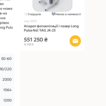
йва
ле може
в на
0
відгуків
Немає в наявності
ння
код 2629
ріває
Апарат фотоепіляції і лазер Long
ong Puls
Pulse Nd: YAG JK-23
.
551 250 ₴
12 250 $
50-60
110/220
2000
1064
1200