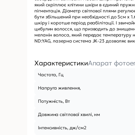
який скріплює клітини шкіри в єдиний пружн
пігментація. Діаметр світлової плями регулю
бути збільшений при необхідності до 5см х 
шкіру і коротше період реабілітації. І зви
цибулин волосся, що призводить до знищення 
меланін волоса, який передає температуру на
ND:YAG, лазерна система JK-23 дозволяє вик
Характеристики
Апарат фотоепі
Частота, Гц
Напруга живлення,
Потужність, Вт
Довжина світлової хвилі, нм
Інтенсивність, дж/см2