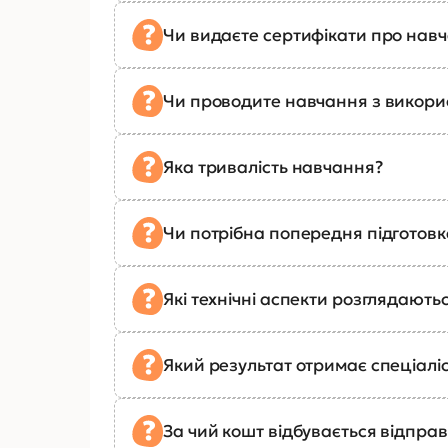
Чи видаєте сертифікати про нав
Чи проводите навчання з викор
Яка тривалість навчання?
Чи потрібна попередня підготов
Які технічні аспекти розглядають
Який результат отримає спеціалі
За чий кошт відбувається відправ