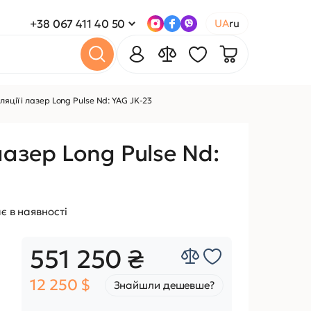
+38 067 411 40 50
UA
ru
яції і лазер Long Pulse Nd: YAG JK-23
лазер Long Pulse Nd:
є в наявності
551 250 ₴
12 250 $
Знайшли дешевше?