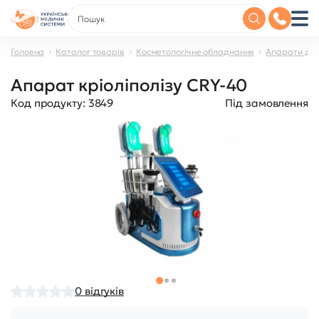
Головна
Каталог товарів
Косметологічне обладнання
Апарати для
Апарат кріоліполізу CRY-40
Код продукту:
3849
Під замовлення
0
відгуків