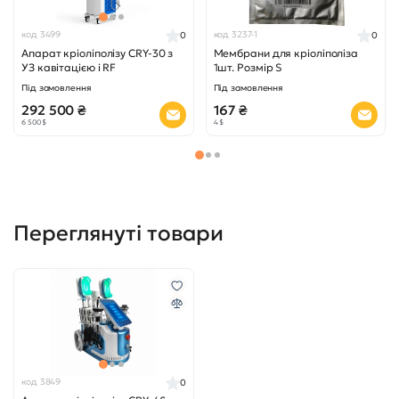
292 500 ₴
167 ₴
6 500 $
4 $
Переглянуті товари
код 3849
0
Апарат кріоліполізу CRY-40
Під замовлення
157 500 ₴
3 500 $