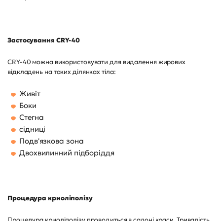
Застосування CRY-40
CRY-40 можна використовувати для видалення жирових
відкладень на таких ділянках тіла:
Живіт
Боки
Стегна
сідниці
Подв'язкова зона
Двохвилинний підборіддя
Процедура криоліполізу
Процедура криоліполізу проводиться в салоні краси. Тривалість