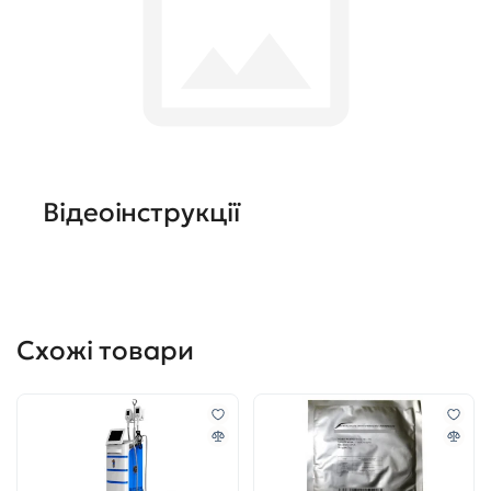
Відеоінструкції
Схожі товари
код 3499
код 3237-1
0
0
Апарат кріоліполізу CRY-30 з
Мембрани для кріоліполіза
УЗ кавітацією і RF
1шт. Розмір S
Під замовлення
Під замовлення