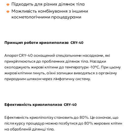
Підходить для різних ділянок тіла
Можливість комбінування з іншими
косметологічними процедурами
Принцип роботи
криолиполиза
CRY-40
Апарат CRY-40 оснащений спеціальними насадками, які
прикріплюються до проблемних ділянок тіла. Насадки
охолоджують жирові клітини до температури -10°C. При цьому
жирові клітини гинуть, а їхні залишки виводяться з організму
природним шляхом через лімфатичну систему.
Ефективність
криолиполиза
CRY-40
Ефективність криоліполізу становить до 80%. Це означає, що
після курсу процедур можна позбутися до 80% жирових клітин
на обробленій ділянці тіла.