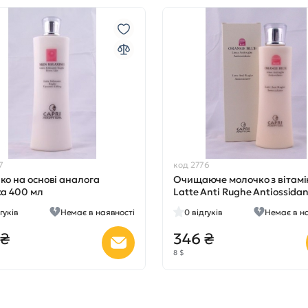
7
код 2776
ко на основі аналога
Очищаюче молочко з вітамі
са 400 мл
Latte Anti Rughe Antiossidan
200 мл
гуків
Немає в наявності
0
відгуків
Немає в н
 ₴
346 ₴
8 $