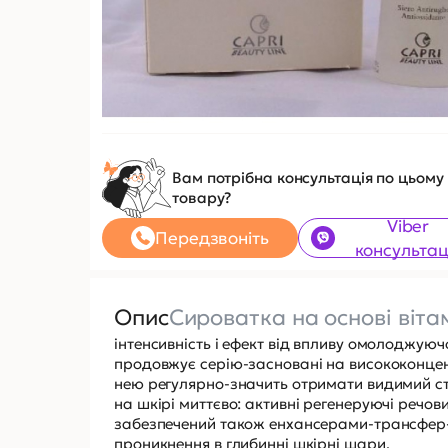
Вам потрібна консультація по цьому
товару?
Viber
Передзвоніть
консультац
Опис
Сироватка на основі вітамі
інтенсивність і ефект від впливу омолоджуючо
продовжує серію-засновані на висококонцен
нею регулярно-значить отримати видимий с
на шкірі миттєво: активні регенеруючі речо
забезпечений також енхансерами-трансфер-
проникнення в глибинні шкірні шари.