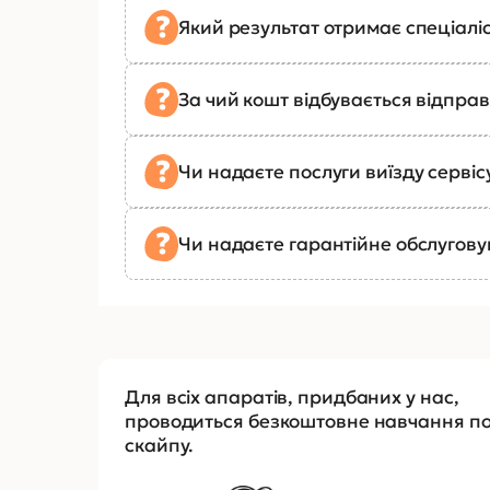
Який результат отримає спеціалі
За чий кошт відбувається відправ
Чи надаєте послуги виїзду сервіс
Чи надаєте гарантійне обслугов
Для всіх апаратів, придбаних у нас,
проводиться безкоштовне навчання п
скайпу.