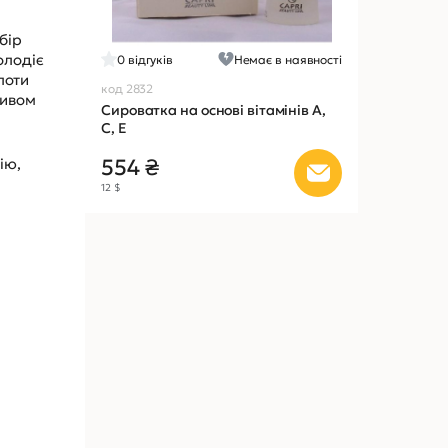
бір
олодіє
0
відгуків
Немає в наявності
лоти
код 2832
тивом
Сироватка на основі вітамінів А,
С, Е
ію,
554 ₴
12 $