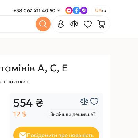
+38 067 411 40 50
UA
ru
амінів А, С, Е
є в наявності
554 ₴
12 $
Знайшли дешевше?
Повідомити про наявність