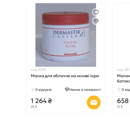
код 3059
код 281
Маска для обличчя на основі ікри
Молоч
боток
0
відгуків
Немає в наявності
0
від
1 264 ₴
658
28 $
15 $