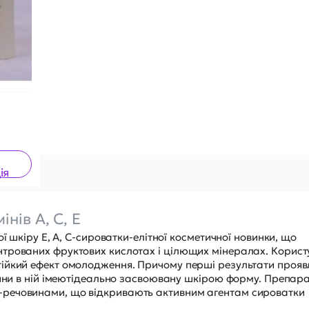
ія
нів А, С, Е
ї шкіру Е, А, С-сироватки-елітної косметичної новинки, що
трованих фруктових кислотах і цілющих мінералах. Корист
тійкий ефект омолодження. Причому перші результати проя
вини в ній імеютідеально засвоювану шкірою форму. Препар
речовинами, що відкривають активним агентам сироватки