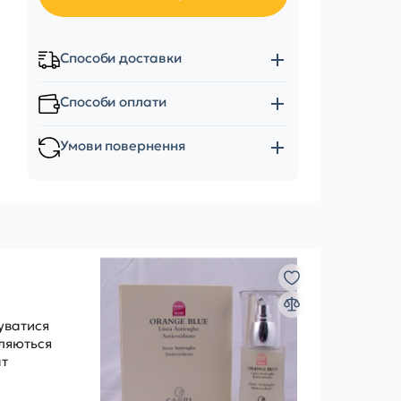
Способи доставки
Способи оплати
Умови повернення
уватися
вляються
ат