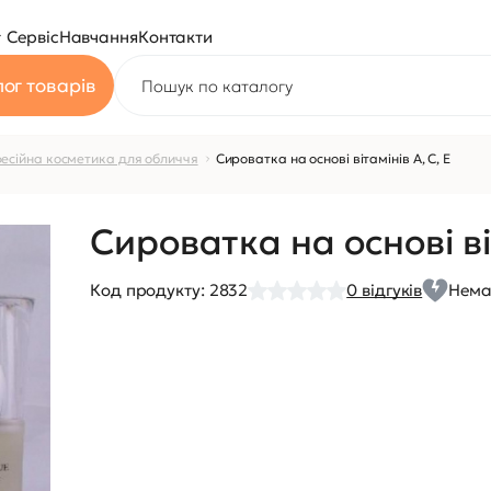
Сервіс
Навчання
Контакти
ог товарів
есійна косметика для обличчя
Сироватка на основі вітамінів А, С, Е
Сироватка на основі віт
Код продукту:
2832
0
відгуків
Нема