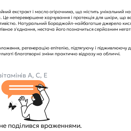
айний екстракт і масло огірочника, що містить унікальний на
. Це неперевершене харчування і протекція для шкіри, що в
стивістю. Натуральний Бораджойл-найбагатше джерело кис
ктівное з'єднання, нестача його позначиться серйозним нега
оження, регенерацію епітелію, підтягуючу і підживлюючу д
льтаті благотворні зміни практично відразу на обличчі.
ітамінів А, С, Е
не поділився враженнями.