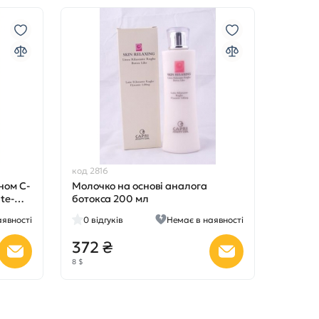
код 2816
ном С-
Молочко на основі аналога
te-
ботокса 200 мл
аявності
0
відгуків
Немає в наявності
372 ₴
8 $