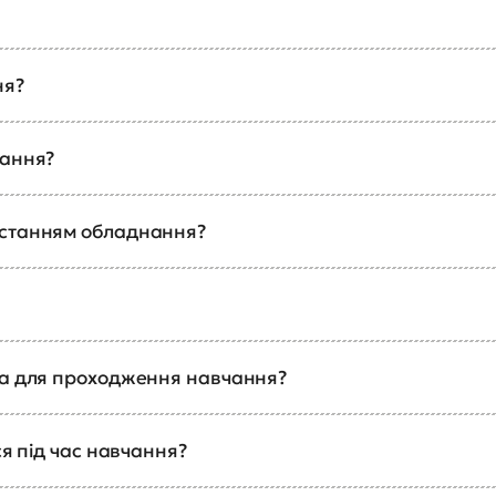
ня?
чання?
истанням обладнання?
ка для проходження навчання?
ся під час навчання?