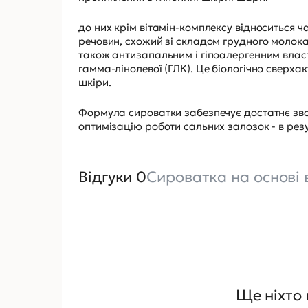
до них крім вітамін-комплексу відноситься ч
речовин, схожий зі складом грудного молока
також антизапальним і гіпоалергенним вла
гамма-лінолевої (ГЛК). Це біологічно сверха
шкіри.
Формула сироватки забезпечує достатнє звол
оптимізацію роботи сальних залозок - в резу
Відгуки 0
Сироватка на основі в
Ще ніхто 