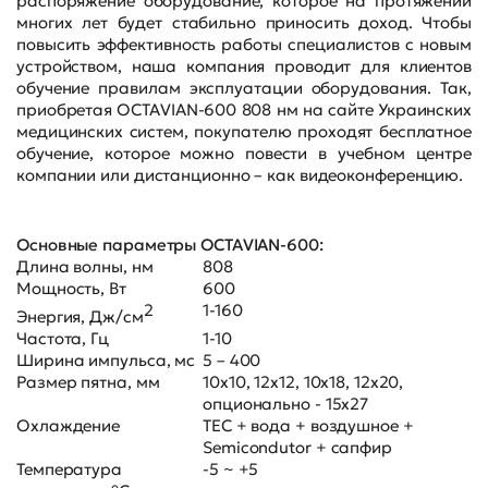
распоряжение оборудование, которое на протяжении
многих лет будет стабильно приносить доход. Чтобы
повысить эффективность работы специалистов с новым
устройством, наша компания проводит для клиентов
обучение правилам эксплуатации оборудования. Так,
приобретая OCTAVIAN-600 808 нм на сайте Украинских
медицинских систем, покупателю проходят бесплатное
обучение, которое можно повести в учебном центре
компании или дистанционно – как видеоконференцию.
Основные параметры OCTAVIAN-600:
Длина волны, нм
808
Мощность, Вт
600
2
1-160
Энергия, Дж/см
Частота, Гц
1-10
Ширина импульса, мс
5 – 400
Размер пятна, мм
10х10, 12х12, 10х18, 12х20,
опционально - 15х27
Охлаждение
TEC + вода + воздушное +
Semicondutor + сапфир
Температура
-5 ~ +5