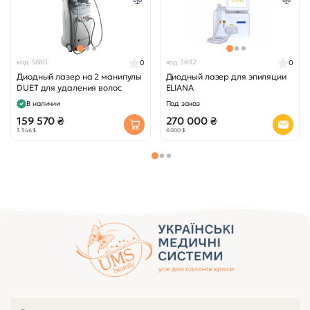
код 3680
код 3692
0
0
Диодный лазер на 2 манипулы
Диодный лазер для эпиляции
DUET для удаления волос
ELIANA
В наличии
Под заказ
159 570 ₴
270 000 ₴
3 546 $
6 000 $