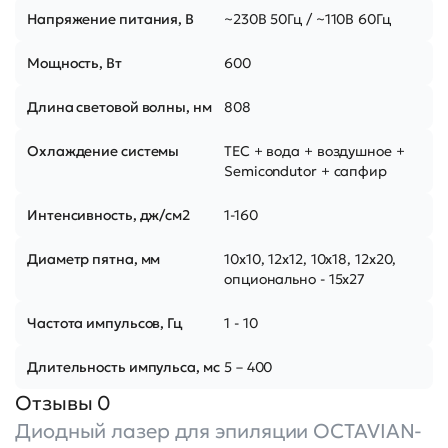
Напряжение питания, В
~230В 50Гц / ~110В 60Гц
Мощность, Вт
600
Длина световой волны, нм
808
Охлаждение системы
TEC + вода + воздушное +
Semicondutor + сапфир
Интенсивность, дж/см2
1-160
Диаметр пятна, мм
10х10, 12х12, 10х18, 12х20,
опционально - 15х27
Частота импульсов, Гц
1 - 10
Длительность импульса, мс
5 – 400
Отзывы 0
Диодный лазер для эпиляции OCTAVIAN-